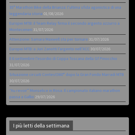
35ª Marathon Bike della Brianza: l’ultima sfida agonistica di una
leggendaria storia
01/08/2026
Europei MTB: il Team Relay firma il secondo argento azzurro a
Monteceneri
31/07/2026
Attenzione: Samara Maxwell sta per tornare
31/07/2026
Europei MTB: a Juri Zanotti l’argento nell’XCC
30/07/2026
Il 6 settembre l’esordio di Coppa Toscana della Gf Pinocchio
31/07/2026
Situazione circuiti Contest360° dopo la Gran Fondo Marradi MTB
30/07/2026
“Au revoir” Monselice in Rosa. Il campionato italiano marathon
passa a Gallio
29/07/2026
I più letti della settimana