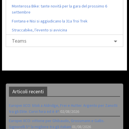
Monterosa Bike: tante novità per la gara del prossimo 6
settembre
Fontana e Nisi si aggiudicano la 31a Troi Trek
Straccabike, l’evento si avvicina
Teams
Articoli recenti
Europei XCO: titoli a Aldridge, Frei e Hutter. Argento per Zanotti
tra gli Elite. Corvi fora ed è 4^
02/08/2026
Europei XCO: vittorie per Ghibaudo, Grossmann e Gallis.
Signorelli 5^ la migliore tra gli italiani
01/08/2026