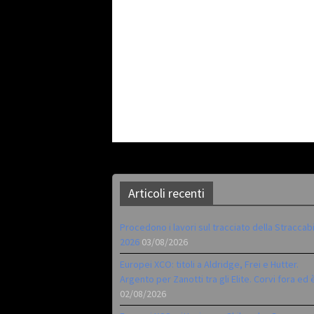
Articoli recenti
Procedono i lavori sul tracciato della Straccab
2026
03/08/2026
Europei XCO: titoli a Aldridge, Frei e Hutter.
Argento per Zanotti tra gli Elite. Corvi fora ed 
02/08/2026