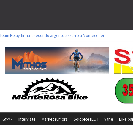
l Team Relay firma il secondo argento azzurro a Monteceneri
ori sul tracciato della Straccabike 2026
oli a Aldridge, Frei e Hutter. Argento per Zanotti tra gli Elite. Corvi fora ed 
torie per Ghibaudo, Grossmann e Gallis. Signorelli 5^ la migliore tra gli itali
ke della Brianza: l’ultima sfida agonistica di una leggendaria storia
Gf-Mx
Interviste
Market rumors
SolobikeTECH
Varie
Bike pa