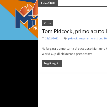
rucphen
Cross
Tom Pidcock, primo acuto 
,
,
18/12/2021
pidcock
rucphen
world cup 20
Nella gara donne torna al successo Marianne
World Cup di ciclocross presentava
Leggi il seguito