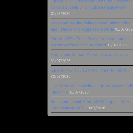
Europei XCO: vittorie per Ghibaudo, Grossman
Gallis. Signorelli 5^ la migliore tra gli italiani
01/08/2026
35ª Marathon Bike della Brianza: l’ultima sfida
agonistica di una leggendaria storia
01/08/202
Europei MTB: il Team Relay firma il secondo
argento azzurro a Monteceneri
31/07/2026
Attenzione: Samara Maxwell sta per tornare
31/07/2026
Europei MTB: a Juri Zanotti l’argento nell’XCC
30/07/2026
Il 6 settembre l’esordio di Coppa Toscana dell
Pinocchio
31/07/2026
Situazione circuiti Contest360° dopo la Gran
Fondo Marradi MTB
30/07/2026