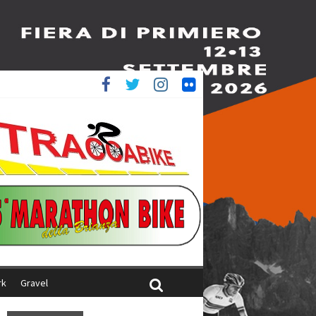
è 4^
ani
rk
Gravel