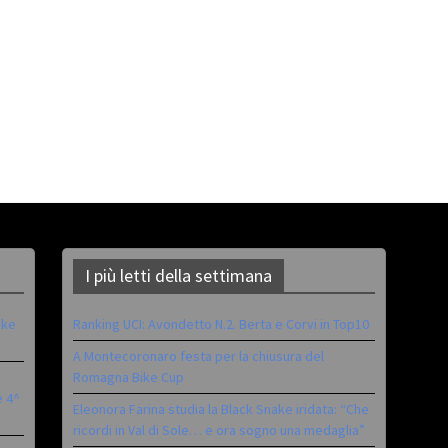
I più letti della settimana
ike
Ranking UCI: Avondetto N.2. Berta e Corvi in Top10
A Montecoronaro festa per la chiusura del
Romagna Bike Cup
è 4^
Eleonora Farina studia la Black Snake iridata: “Che
ricordi in Val di Sole… e ora sogno una medaglia”