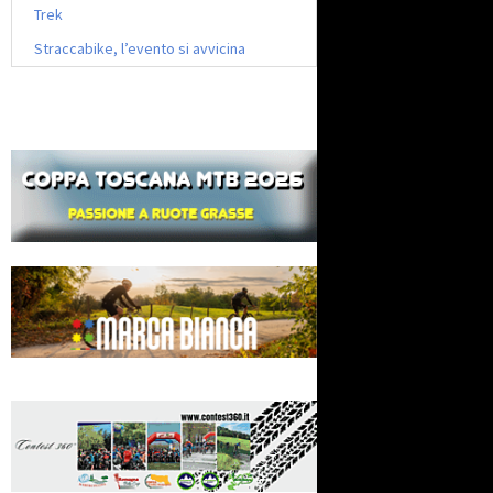
Trek
Straccabike, l’evento si avvicina