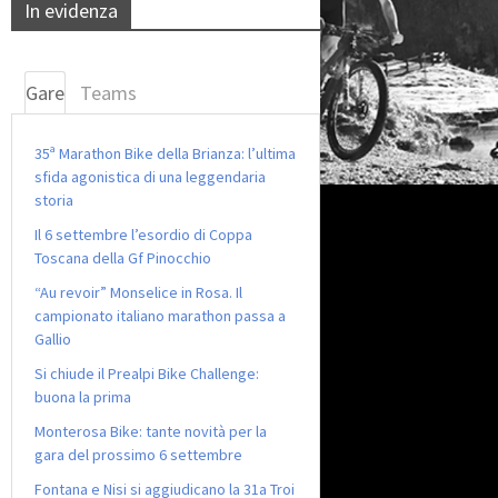
In evidenza
Gare
Teams
35ª Marathon Bike della Brianza: l’ultima
sfida agonistica di una leggendaria
storia
Il 6 settembre l’esordio di Coppa
Toscana della Gf Pinocchio
“Au revoir” Monselice in Rosa. Il
campionato italiano marathon passa a
Gallio
Si chiude il Prealpi Bike Challenge:
buona la prima
Monterosa Bike: tante novità per la
gara del prossimo 6 settembre
Fontana e Nisi si aggiudicano la 31a Troi