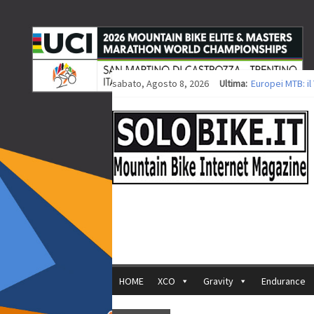
sabato, Agosto 8, 2026
Ultima:
Europei MTB: i
Procedono i lav
Europei XCO: tit
Europei XCO: vit
35ª Marathon Bi
HOME
XCO
Gravity
Endurance