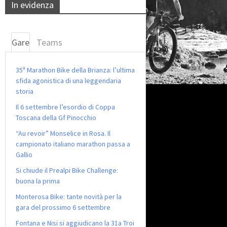
In evidenza
Gare
Teams
35ª Marathon Bike della Brianza: l’ultima
sfida agonistica di una leggendaria
storia
Il 6 settembre l’esordio di Coppa
Toscana della Gf Pinocchio
“Au revoir” Monselice in Rosa. Il
campionato italiano marathon passa a
Gallio
Si chiude il Prealpi Bike Challenge:
buona la prima
Monterosa Bike: tante novità per la
gara del prossimo 6 settembre
Fontana e Nisi si aggiudicano la 31a Troi