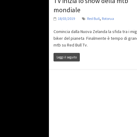
TV inizia lo show della mtb
mondiale
,
18/03/2019
Red Bull
Rotorua
Comincia dalla Nuova Zelanda la sfida tra i migl
biker del pianeta Finalmente è tempo di gra
mtb su Red Bull Tv.
Leggi il seguito