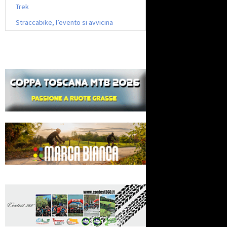
Trek
Straccabike, l’evento si avvicina