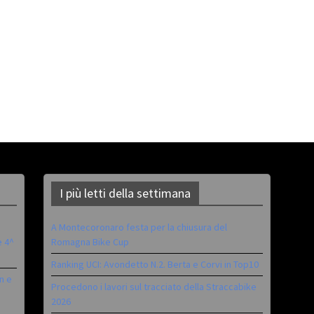
I più letti della settimana
A Montecoronaro festa per la chiusura del
è 4^
Romagna Bike Cup
Ranking UCI: Avondetto N.2. Berta e Corvi in Top10
n e
Procedono i lavori sul tracciato della Straccabike
2026