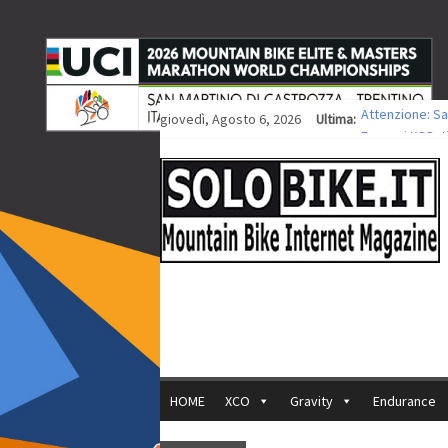
giovedì, Agosto 6, 2026
Ultima:
Attenzione: Sa
Europei XCO: ti
Europei XCO: vi
35ª Marathon Bi
Europei MTB: i
HOME
XCO
Gravity
Endurance