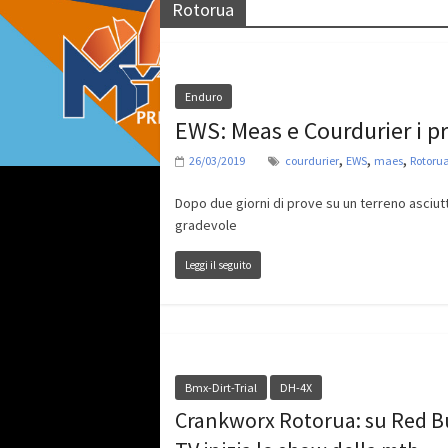
Rotorua
Enduro
EWS: Meas e Courdurier i pr
,
,
,
26/03/2019
courdurier
EWS
maes
Rotoru
Dopo due giorni di prove su un terreno asciut
gradevole
Leggi il seguito
Bmx-Dirt-Trial
DH-4X
Crankworx Rotorua: su Red B