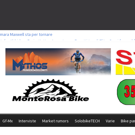
mara Maxwell sta per tornare
toli a Aldridge, Frei e Hutter. Argento per Zanotti tra gli Elite. Corvi fora ed 
ttorie per Ghibaudo, Grossmann e Gallis. Signorelli 5^ la migliore tra gli itali
ke della Brianza: l’ultima sfida agonistica di una leggendaria storia
l Team Relay firma il secondo argento azzurro a Monteceneri
Gf-Mx
Interviste
Market rumors
SolobikeTECH
Varie
Bike pa