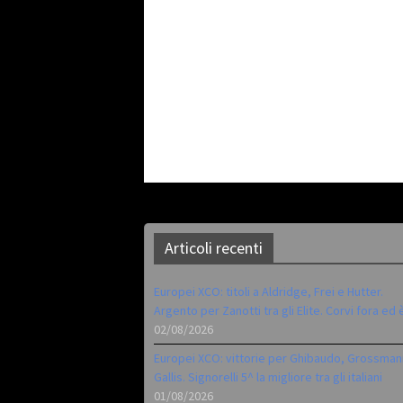
Articoli recenti
Europei XCO: titoli a Aldridge, Frei e Hutter.
Argento per Zanotti tra gli Elite. Corvi fora ed 
02/08/2026
Europei XCO: vittorie per Ghibaudo, Grossman
Gallis. Signorelli 5^ la migliore tra gli italiani
01/08/2026