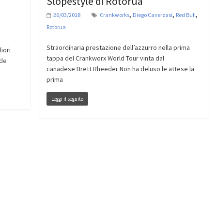
Slopestyle di Rotorua
,
,
,
26/03/2018
Crankworks
Diego Caverzasi
Red Bull
Rotorua
Straordinaria prestazione dell’azzurro nella prima
iori
tappa del Crankworx World Tour vinta dal
nde
canadese Brett Rheeder Non ha deluso le attese la
prima
Leggi il seguito