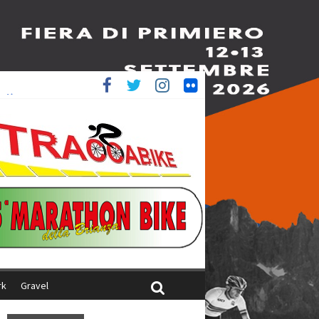
è 4^
ani
rk
Gravel