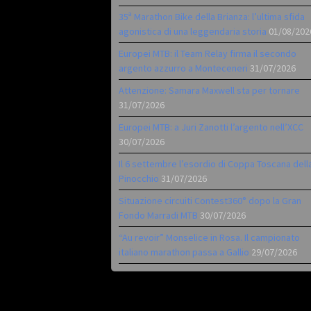
35ª Marathon Bike della Brianza: l’ultima sfida
agonistica di una leggendaria storia
01/08/202
Europei MTB: il Team Relay firma il secondo
argento azzurro a Monteceneri
31/07/2026
Attenzione: Samara Maxwell sta per tornare
31/07/2026
Europei MTB: a Juri Zanotti l’argento nell’XCC
30/07/2026
Il 6 settembre l’esordio di Coppa Toscana dell
Pinocchio
31/07/2026
Situazione circuiti Contest360° dopo la Gran
Fondo Marradi MTB
30/07/2026
“Au revoir” Monselice in Rosa. Il campionato
italiano marathon passa a Gallio
29/07/2026