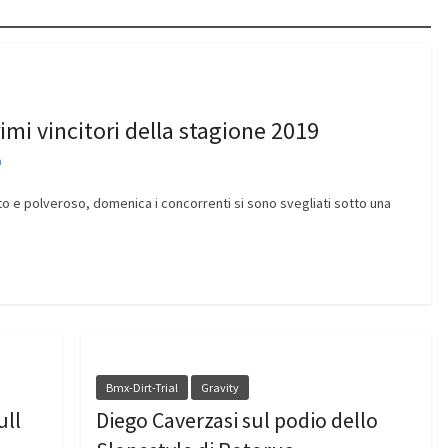
imi vincitori della stagione 2019
a
to e polveroso, domenica i concorrenti si sono svegliati sotto una
Bmx-Dirt-Trial
Gravity
ull
Diego Caverzasi sul podio dello