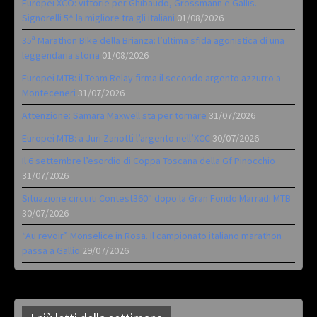
Europei XCO: vittorie per Ghibaudo, Grossmann e Gallis.
Signorelli 5^ la migliore tra gli italiani
01/08/2026
35ª Marathon Bike della Brianza: l’ultima sfida agonistica di una
leggendaria storia
01/08/2026
Europei MTB: il Team Relay firma il secondo argento azzurro a
Monteceneri
31/07/2026
Attenzione: Samara Maxwell sta per tornare
31/07/2026
Europei MTB: a Juri Zanotti l’argento nell’XCC
30/07/2026
Il 6 settembre l’esordio di Coppa Toscana della Gf Pinocchio
31/07/2026
Situazione circuiti Contest360° dopo la Gran Fondo Marradi MTB
30/07/2026
“Au revoir” Monselice in Rosa. Il campionato italiano marathon
passa a Gallio
29/07/2026