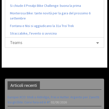
Si chiude il Prealpi Bike Challenge: buona la prima
Monterosa Bike: tante novità per la gara del prossimo 6
settembre
Fontana e Nisi si aggiudicano la 31a Troi Trek
Straccabike, l’evento si avvicina
Teams
Articoli recenti
Europei XCO: titoli a Aldridge, Frei e Hutter. Argento per Zanotti
tra gli Elite. Corvi fora ed è 4^
02/08/2026