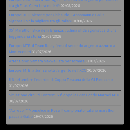
tra gli Elite. Corvi fora ed è 4^
02/08/2026
Europei XCO: vittorie per Ghibaudo, Grossmann e Gallis.
Signorelli 5^ la migliore tra gli italiani
01/08/2026
35ª Marathon Bike della Brianza: l’ultima sfida agonistica di una
leggendaria storia
01/08/2026
Europei MTB: il Team Relay firma il secondo argento azzurro a
Monteceneri
31/07/2026
Attenzione: Samara Maxwell sta per tornare
31/07/2026
Europei MTB: a Juri Zanotti l’argento nell’XCC
30/07/2026
Il 6 settembre l’esordio di Coppa Toscana della Gf Pinocchio
31/07/2026
Situazione circuiti Contest360° dopo la Gran Fondo Marradi MTB
30/07/2026
“Au revoir” Monselice in Rosa. Il campionato italiano marathon
passa a Gallio
29/07/2026