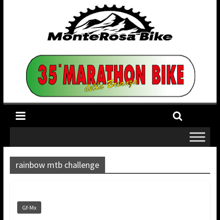
rainbow mtb challenge
Gf-Mx