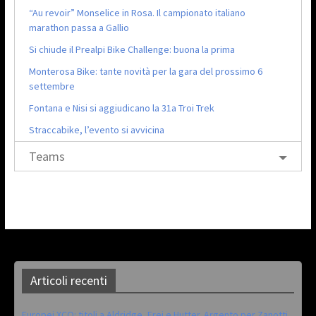
“Au revoir” Monselice in Rosa. Il campionato italiano
marathon passa a Gallio
Si chiude il Prealpi Bike Challenge: buona la prima
Monterosa Bike: tante novità per la gara del prossimo 6
settembre
Fontana e Nisi si aggiudicano la 31a Troi Trek
Straccabike, l’evento si avvicina
Teams
Articoli recenti
Europei XCO: titoli a Aldridge, Frei e Hutter. Argento per Zanotti