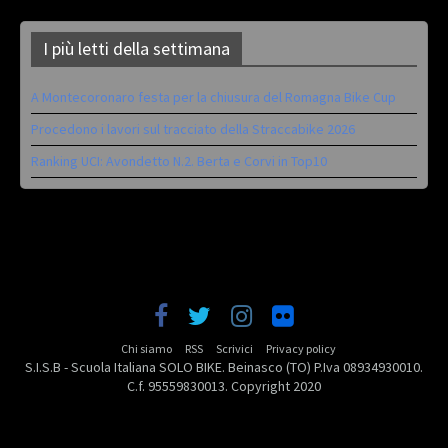
I più letti della settimana
A Montecoronaro festa per la chiusura del Romagna Bike Cup
Procedono i lavori sul tracciato della Straccabike 2026
Ranking UCI: Avondetto N.2. Berta e Corvi in Top10
Chi siamo
RSS
Scrivici
Privacy policy
S.I.S.B - Scuola Italiana SOLO BIKE. Beinasco (TO) P.Iva 08934930010.
C.f. 95559830013. Copyright 2020