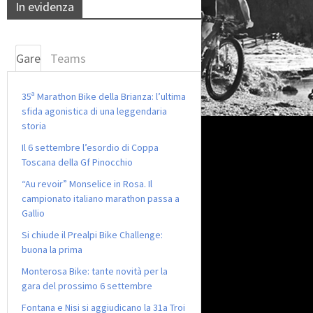
In evidenza
Gare
Teams
35ª Marathon Bike della Brianza: l’ultima
sfida agonistica di una leggendaria
storia
Il 6 settembre l’esordio di Coppa
Toscana della Gf Pinocchio
“Au revoir” Monselice in Rosa. Il
campionato italiano marathon passa a
Gallio
Si chiude il Prealpi Bike Challenge:
buona la prima
Monterosa Bike: tante novità per la
gara del prossimo 6 settembre
Fontana e Nisi si aggiudicano la 31a Troi