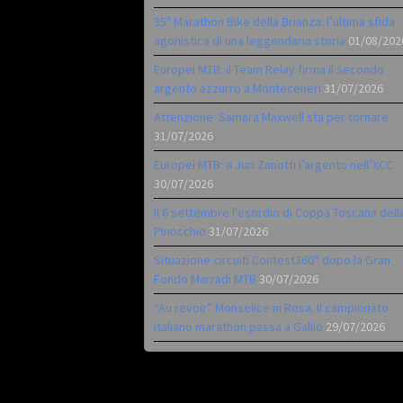
35ª Marathon Bike della Brianza: l’ultima sfida
agonistica di una leggendaria storia
01/08/202
Europei MTB: il Team Relay firma il secondo
argento azzurro a Monteceneri
31/07/2026
Attenzione: Samara Maxwell sta per tornare
31/07/2026
Europei MTB: a Juri Zanotti l’argento nell’XCC
30/07/2026
Il 6 settembre l’esordio di Coppa Toscana dell
Pinocchio
31/07/2026
Situazione circuiti Contest360° dopo la Gran
Fondo Marradi MTB
30/07/2026
“Au revoir” Monselice in Rosa. Il campionato
italiano marathon passa a Gallio
29/07/2026