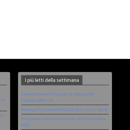
I più letti della settimana
A Montecoronaro festa per la chiusura del
è 4^
Romagna Bike Cup
Ranking UCI: Avondetto N.2. Berta e Corvi in Top10
n e
Procedono i lavori sul tracciato della Straccabike
2026