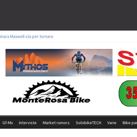
mara Maxwell sta per tornare
toli a Aldridge, Frei e Hutter. Argento per Zanotti tra gli Elite. Corvi fora ed 
ttorie per Ghibaudo, Grossmann e Gallis. Signorelli 5^ la migliore tra gli itali
ke della Brianza: l’ultima sfida agonistica di una leggendaria storia
l Team Relay firma il secondo argento azzurro a Monteceneri
Gf-Mx
Interviste
Market rumors
SolobikeTECH
Varie
Bike pa