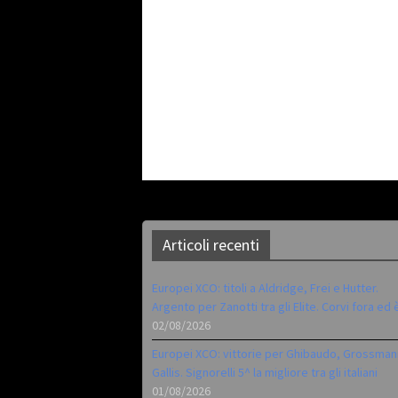
Articoli recenti
Europei XCO: titoli a Aldridge, Frei e Hutter.
Argento per Zanotti tra gli Elite. Corvi fora ed 
02/08/2026
Europei XCO: vittorie per Ghibaudo, Grossman
Gallis. Signorelli 5^ la migliore tra gli italiani
01/08/2026