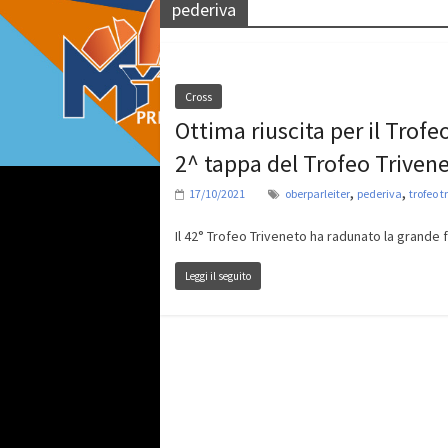
pederiva
Cross
Ottima riuscita per il Trof
2^ tappa del Trofeo Triven
,
,
17/10/2021
oberparleiter
pederiva
trofeo t
Il 42° Trofeo Triveneto ha radunato la grande 
Leggi il seguito