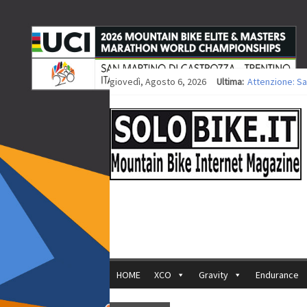
giovedì, Agosto 6, 2026
Ultima:
Attenzione: Sa
Europei XCO: ti
Europei XCO: vi
35ª Marathon Bi
Europei MTB: i
HOME
XCO
Gravity
Endurance