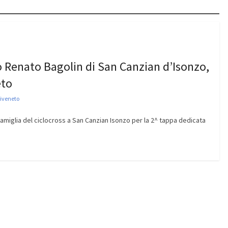
eo Renato Bagolin di San Canzian d’Isonzo,
eto
riveneto
famiglia del ciclocross a San Canzian Isonzo per la 2^ tappa dedicata