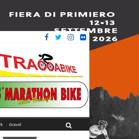
è 4^
ani
rk
Gravel