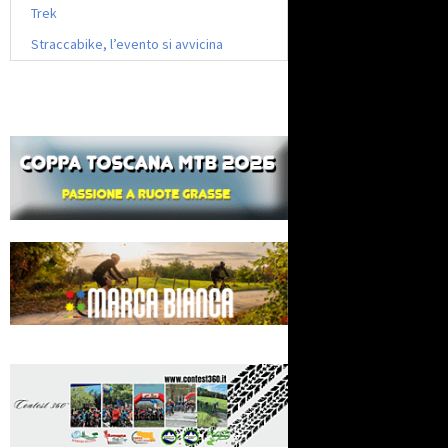
Trek
Straccabike, l’evento si avvicina