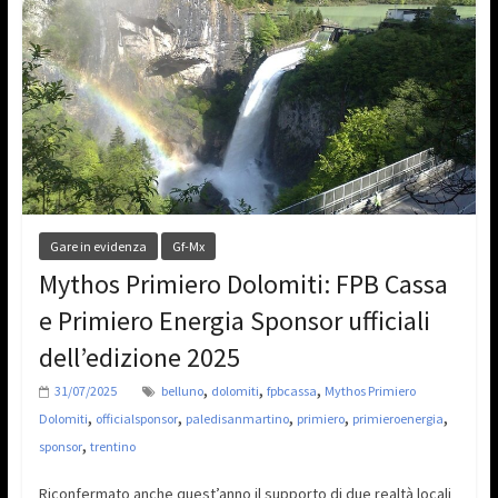
Gare in evidenza
Gf-Mx
Mythos Primiero Dolomiti: FPB Cassa
e Primiero Energia Sponsor ufficiali
dell’edizione 2025
,
,
,
31/07/2025
belluno
dolomiti
fpbcassa
Mythos Primiero
,
,
,
,
,
Dolomiti
officialsponsor
paledisanmartino
primiero
primieroenergia
,
sponsor
trentino
Riconfermato anche quest’anno il supporto di due realtà locali