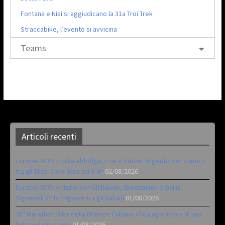
Fontana e Nisi si aggiudicano la 31a Troi Trek
Straccabike, l’evento si avvicina
Teams
Articoli recenti
Europei XCO: titoli a Aldridge, Frei e Hutter. Argento per Zanotti
tra gli Elite. Corvi fora ed è 4^
02/08/2026
Europei XCO: vittorie per Ghibaudo, Grossmann e Gallis.
Signorelli 5^ la migliore tra gli italiani
01/08/2026
35ª Marathon Bike della Brianza: l’ultima sfida agonistica di una
leggendaria storia
01/08/2026