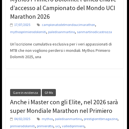
d’accesso al Campionato del Mondo UCI
Marathon 2026
,
17/07/2025
campionatodelmondoucimarathon
,
,
mythosprimierodolomiti
paledisanmartino
sanmartinodicastrozza
Un’iscrizione cumulativa esclusiva per i veri appassionati di
MTB che non vogliono perdersi i mondiali. Mythos Primiero
Dolomiti 2025, una
Gare in evidenza
Gf-Mx
Anche i Master con gli Elite, nel 2026 sarà
super Mondiale Marathon nel Primiero
,
,
,
04/02/2025
mythos
paledisanmartino
prestigiomtbmagazine
,
,
,
,
primierodolomiti
primierotto
uci
vallediprimiero