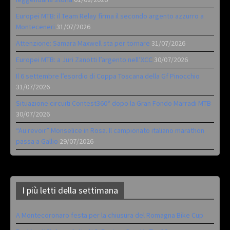
Europei MTB: il Team Relay firma il secondo argento azzurro a
Monteceneri
31/07/2026
Attenzione: Samara Maxwell sta per tornare
31/07/2026
Europei MTB: a Juri Zanotti l’argento nell’XCC
30/07/2026
Il 6 settembre l’esordio di Coppa Toscana della Gf Pinocchio
31/07/2026
Situazione circuiti Contest360° dopo la Gran Fondo Marradi MTB
30/07/2026
“Au revoir” Monselice in Rosa. Il campionato italiano marathon
passa a Gallio
29/07/2026
I più letti della settimana
A Montecoronaro festa per la chiusura del Romagna Bike Cup