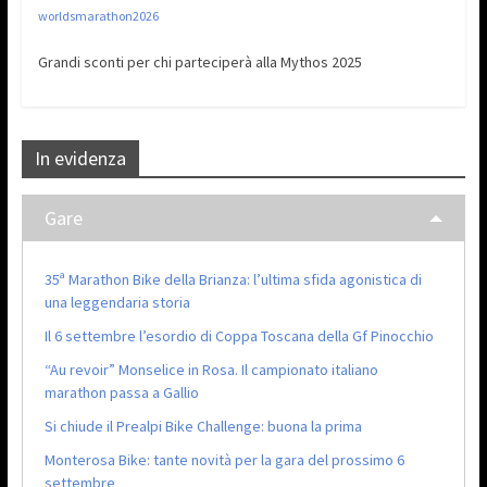
worldsmarathon2026
Grandi sconti per chi parteciperà alla Mythos 2025͏‌ ͏‌ ͏‌ ͏‌ ͏‌ ͏‌ ͏‌ ͏‌ ͏‌ ͏‌ ͏‌͏‌ ͏‌ ͏‌
In evidenza
Gare
35ª Marathon Bike della Brianza: l’ultima sfida agonistica di
una leggendaria storia
Il 6 settembre l’esordio di Coppa Toscana della Gf Pinocchio
“Au revoir” Monselice in Rosa. Il campionato italiano
marathon passa a Gallio
Si chiude il Prealpi Bike Challenge: buona la prima
Monterosa Bike: tante novità per la gara del prossimo 6
settembre