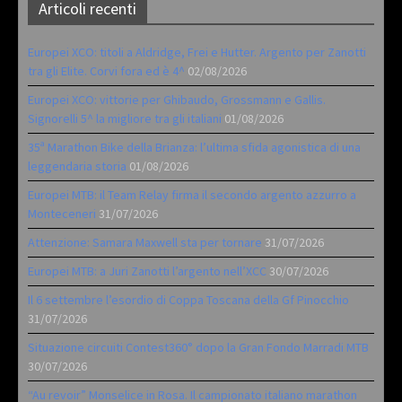
Articoli recenti
Europei XCO: titoli a Aldridge, Frei e Hutter. Argento per Zanotti
tra gli Elite. Corvi fora ed è 4^
02/08/2026
Europei XCO: vittorie per Ghibaudo, Grossmann e Gallis.
Signorelli 5^ la migliore tra gli italiani
01/08/2026
35ª Marathon Bike della Brianza: l’ultima sfida agonistica di una
leggendaria storia
01/08/2026
Europei MTB: il Team Relay firma il secondo argento azzurro a
Monteceneri
31/07/2026
Attenzione: Samara Maxwell sta per tornare
31/07/2026
Europei MTB: a Juri Zanotti l’argento nell’XCC
30/07/2026
Il 6 settembre l’esordio di Coppa Toscana della Gf Pinocchio
31/07/2026
Situazione circuiti Contest360° dopo la Gran Fondo Marradi MTB
30/07/2026
“Au revoir” Monselice in Rosa. Il campionato italiano marathon