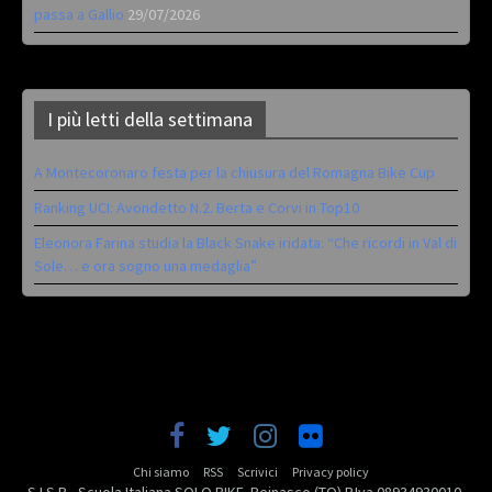
passa a Gallio
29/07/2026
I più letti della settimana
A Montecoronaro festa per la chiusura del Romagna Bike Cup
Ranking UCI: Avondetto N.2. Berta e Corvi in Top10
Eleonora Farina studia la Black Snake iridata: “Che ricordi in Val di
Sole… e ora sogno una medaglia”
Chi siamo
RSS
Scrivici
Privacy policy