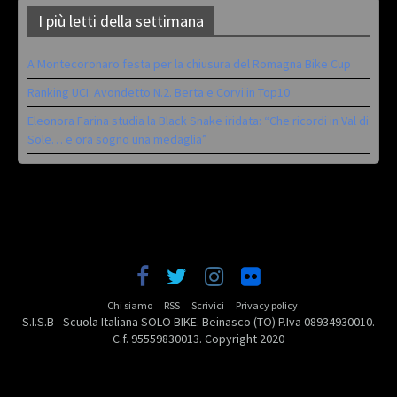
I più letti della settimana
A Montecoronaro festa per la chiusura del Romagna Bike Cup
Ranking UCI: Avondetto N.2. Berta e Corvi in Top10
Eleonora Farina studia la Black Snake iridata: “Che ricordi in Val di
Sole… e ora sogno una medaglia”
Chi siamo
RSS
Scrivici
Privacy policy
S.I.S.B - Scuola Italiana SOLO BIKE. Beinasco (TO) P.Iva 08934930010.
C.f. 95559830013. Copyright 2020