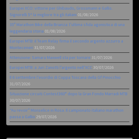
Europei XCO: vittorie per Ghibaudo, Grossmann e Gallis.
Signorelli 5^ la migliore tra gli italiani
01/08/2026
35ª Marathon Bike della Brianza: l’ultima sfida agonistica di una
leggendaria storia
01/08/2026
Europei MTB: il Team Relay firma il secondo argento azzurro a
Monteceneri
31/07/2026
Attenzione: Samara Maxwell sta per tornare
31/07/2026
Europei MTB: a Juri Zanotti l’argento nell’XCC
30/07/2026
Il 6 settembre l’esordio di Coppa Toscana della Gf Pinocchio
31/07/2026
Situazione circuiti Contest360° dopo la Gran Fondo Marradi MTB
30/07/2026
“Au revoir” Monselice in Rosa. Il campionato italiano marathon
passa a Gallio
29/07/2026