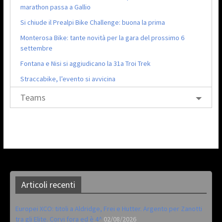
marathon passa a Gallio
Si chiude il Prealpi Bike Challenge: buona la prima
Monterosa Bike: tante novità per la gara del prossimo 6
settembre
Fontana e Nisi si aggiudicano la 31a Troi Trek
Straccabike, l’evento si avvicina
Teams
Articoli recenti
Europei XCO: titoli a Aldridge, Frei e Hutter. Argento per Zanotti
tra gli Elite. Corvi fora ed è 4^
02/08/2026