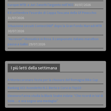
Europei MTB: a Juri Zanotti l’argento nell’XCC
30/07/2026
Il 6 settembre l’esordio di Coppa Toscana della Gf Pinocchio
31/07/2026
Situazione circuiti Contest360° dopo la Gran Fondo Marradi MTB
30/07/2026
“Au revoir” Monselice in Rosa. Il campionato italiano marathon
passa a Gallio
29/07/2026
I più letti della settimana
A Montecoronaro festa per la chiusura del Romagna Bike Cup
Ranking UCI: Avondetto N.2. Berta e Corvi in Top10
Eleonora Farina studia la Black Snake iridata: “Che ricordi in Val di
Sole… e ora sogno una medaglia”