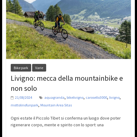
Bike park
Varie
Livigno: mecca della mountainbike e
non solo
,
,
,
,
21/08/2024
aquagranda
bikelivigno
carosello3000
livigno
,
mottolinofunpark
Mountain Area Sitas
Ogni estate il Piccolo Tibet si conferma un luogo dove poter
rigenerare corpo, mente e spirito con lo sport: una