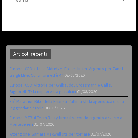
Articoli recenti
Europei XCO: titoli a Aldridge, Frei e Hutter. Argento per Zanotti
tra gli Elite. Corvi fora ed è 4^
02/08/2026
Europei XCO: vittorie per Ghibaudo, Grossmann e Gallis.
Signorelli 5^ la migliore tra gli italiani
01/08/2026
35ª Marathon Bike della Brianza: l’ultima sfida agonistica di una
leggendaria storia
01/08/2026
Europei MTB: il Team Relay firma il secondo argento azzurro a
Monteceneri
31/07/2026
Attenzione: Samara Maxwell sta per tornare
31/07/2026