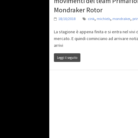
movimenti del team Primaflo
Mondraker Rotor
,
,
,
18/10/2018
cink
michiels
mondraker
pri
La stagione è appena finita e si entra nel vivi 
mercato. E quindi cominciano ad arrivare noti
arrivi
Leggi il seguito