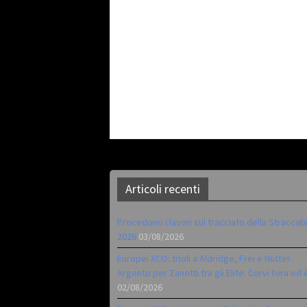
Articoli recenti
Procedono i lavori sul tracciato della Straccab
2026
03/08/2026
Europei XCO: titoli a Aldridge, Frei e Hutter.
Argento per Zanotti tra gli Elite. Corvi fora ed 
02/08/2026