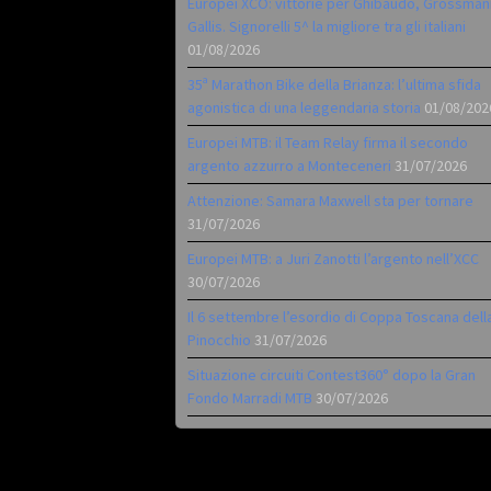
Europei XCO: vittorie per Ghibaudo, Grossman
Gallis. Signorelli 5^ la migliore tra gli italiani
01/08/2026
35ª Marathon Bike della Brianza: l’ultima sfida
agonistica di una leggendaria storia
01/08/202
Europei MTB: il Team Relay firma il secondo
argento azzurro a Monteceneri
31/07/2026
Attenzione: Samara Maxwell sta per tornare
31/07/2026
Europei MTB: a Juri Zanotti l’argento nell’XCC
30/07/2026
Il 6 settembre l’esordio di Coppa Toscana dell
Pinocchio
31/07/2026
Situazione circuiti Contest360° dopo la Gran
Fondo Marradi MTB
30/07/2026