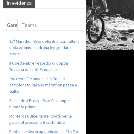
In evidenza
Gare
Teams
35ª Marathon Bike della Brianza: l’ultima
sfida agonistica di una leggendaria
storia
Il 6 settembre l’esordio di Coppa
Toscana della Gf Pinocchio
“Au revoir” Monselice in Rosa. Il
campionato italiano marathon passa a
Gallio
Si chiude il Prealpi Bike Challenge:
buona la prima
Monterosa Bike: tante novità per la
gara del prossimo 6 settembre
Fontana e Nisi si aggiudicano la 31a Troi