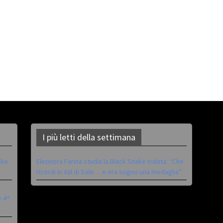
I più letti della settimana
ike
Eleonora Farina studia la Black Snake iridata: “Che
ricordi in Val di Sole… e ora sogno una medaglia”
è 4^