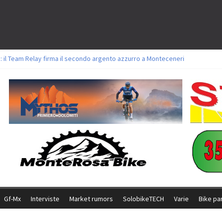
: il Team Relay firma il secondo argento azzurro a Monteceneri
lavori sul tracciato della Straccabike 2026
titoli a Aldridge, Frei e Hutter. Argento per Zanotti tra gli Elite. Corvi fora 
 vittorie per Ghibaudo, Grossmann e Gallis. Signorelli 5^ la migliore tra gli it
 Bike della Brianza: l’ultima sfida agonistica di una leggendaria storia
Gf-Mx
Interviste
Market rumors
SolobikeTECH
Varie
Bike pa