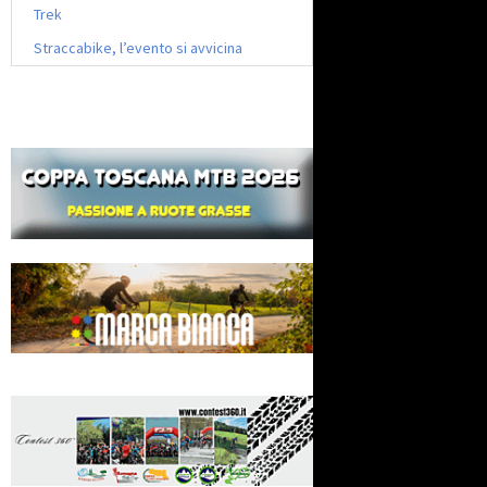
Trek
Straccabike, l’evento si avvicina