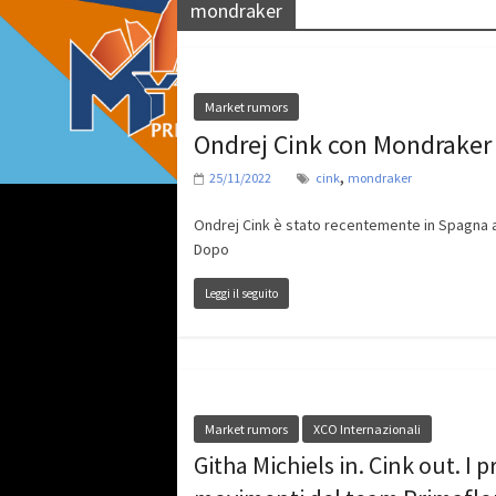
mondraker
Market rumors
Ondrej Cink con Mondraker
,
25/11/2022
cink
mondraker
Ondrej Cink è stato recentemente in Spagna ad
Dopo
Leggi il seguito
Market rumors
XCO Internazionali
Githa Michiels in. Cink out. I p