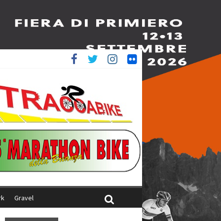
ed è 4^
aliani
rk
Gravel