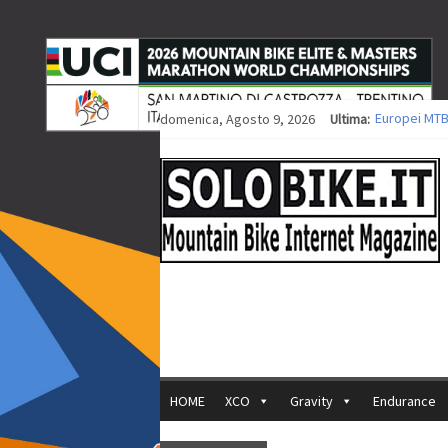
domenica, Agosto 9, 2026
Ultima:
Europei MTB
Procedono i 
Europei XCO: 
Europei XCO:
35ª Marathon
HOME
XCO
Gravity
Endurance