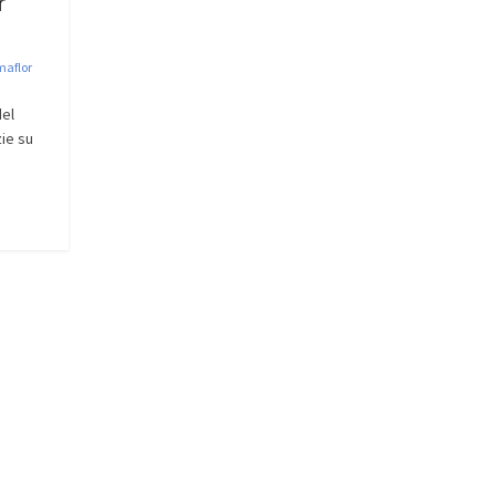
r
maflor
del
zie su