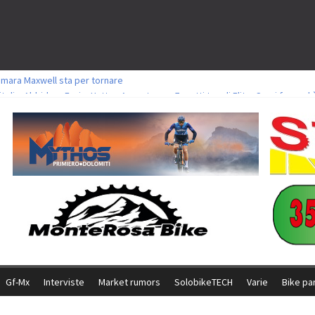
amara Maxwell sta per tornare
toli a Aldridge, Frei e Hutter. Argento per Zanotti tra gli Elite. Corvi fora ed 
ttorie per Ghibaudo, Grossmann e Gallis. Signorelli 5^ la migliore tra gli ital
ike della Brianza: l’ultima sfida agonistica di una leggendaria storia
l Team Relay firma il secondo argento azzurro a Monteceneri
Gf-Mx
Interviste
Market rumors
SolobikeTECH
Varie
Bike pa