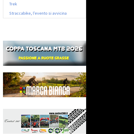
Trek
Straccabike, l’evento si avvicina