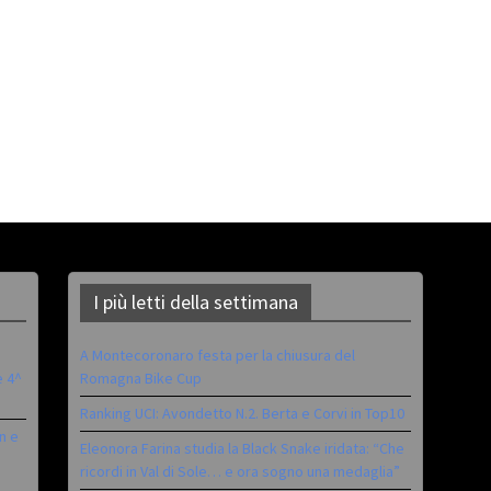
I più letti della settimana
A Montecoronaro festa per la chiusura del
è 4^
Romagna Bike Cup
Ranking UCI: Avondetto N.2. Berta e Corvi in Top10
n e
Eleonora Farina studia la Black Snake iridata: “Che
ricordi in Val di Sole… e ora sogno una medaglia”