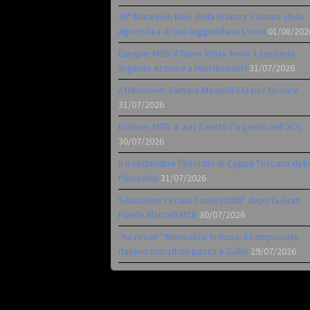
35ª Marathon Bike della Brianza: l’ultima sfida
agonistica di una leggendaria storia
01/08/202
Europei MTB: il Team Relay firma il secondo
argento azzurro a Monteceneri
31/07/2026
Attenzione: Samara Maxwell sta per tornare
31/07/2026
Europei MTB: a Juri Zanotti l’argento nell’XCC
30/07/2026
Il 6 settembre l’esordio di Coppa Toscana dell
Pinocchio
31/07/2026
Situazione circuiti Contest360° dopo la Gran
Fondo Marradi MTB
30/07/2026
“Au revoir” Monselice in Rosa. Il campionato
italiano marathon passa a Gallio
29/07/2026