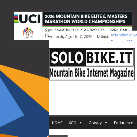
venerdì, Agosto 7, 2026
Ultima:
Attenzione: S
Europei XCO: ti
Europei XCO: vi
35ª Marathon B
Europei MTB: i
HOME
XCO
Gravity
Endurance