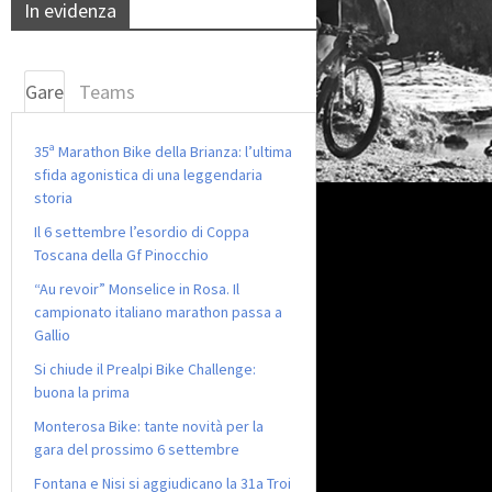
In evidenza
Gare
Teams
35ª Marathon Bike della Brianza: l’ultima
sfida agonistica di una leggendaria
storia
Il 6 settembre l’esordio di Coppa
Toscana della Gf Pinocchio
“Au revoir” Monselice in Rosa. Il
campionato italiano marathon passa a
Gallio
Si chiude il Prealpi Bike Challenge:
buona la prima
Monterosa Bike: tante novità per la
gara del prossimo 6 settembre
Fontana e Nisi si aggiudicano la 31a Troi