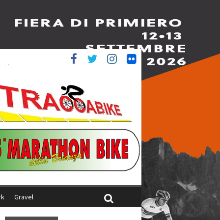
è 4^
iani
rk
Gravel