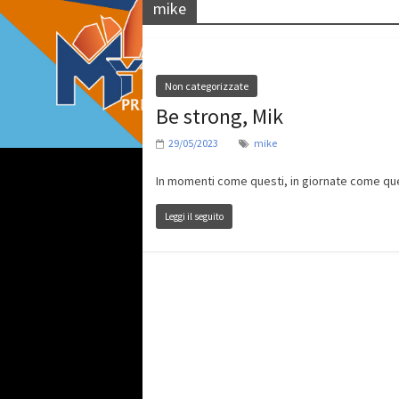
mike
Non categorizzate
Be strong, Mik
29/05/2023
mike
In momenti come questi, in giornate come quest
Leggi il seguito