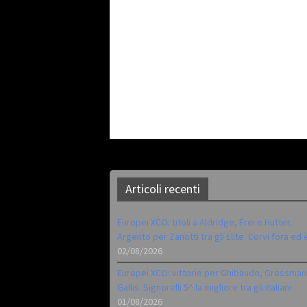
Articoli recenti
Europei XCO: titoli a Aldridge, Frei e Hutter.
Argento per Zanotti tra gli Elite. Corvi fora ed 
02/08/2026
Europei XCO: vittorie per Ghibaudo, Grossman
Gallis. Signorelli 5^ la migliore tra gli italiani
01/08/2026