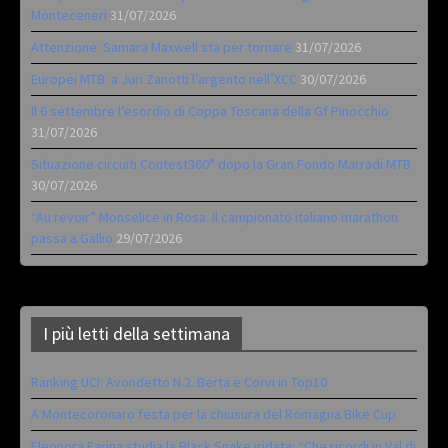
Monteceneri
31/07/2026
Attenzione: Samara Maxwell sta per tornare
31/07/2026
Europei MTB: a Juri Zanotti l’argento nell’XCC
30/07/2026
Il 6 settembre l’esordio di Coppa Toscana della Gf Pinocchio
31/07/2026
Situazione circuiti Contest360° dopo la Gran Fondo Marradi MTB
30/07/2026
“Au revoir” Monselice in Rosa. Il campionato italiano marathon
passa a Gallio
29/07/2026
I più letti della settimana
Ranking UCI: Avondetto N.2. Berta e Corvi in Top10
A Montecoronaro festa per la chiusura del Romagna Bike Cup
Eleonora Farina studia la Black Snake iridata: “Che ricordi in Val di