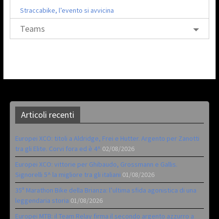
Straccabike, l’evento si avvicina
Teams
Articoli recenti
Europei XCO: titoli a Aldridge, Frei e Hutter. Argento per Zanotti
tra gli Elite. Corvi fora ed è 4^
02/08/2026
Europei XCO: vittorie per Ghibaudo, Grossmann e Gallis.
Signorelli 5^ la migliore tra gli italiani
01/08/2026
35ª Marathon Bike della Brianza: l’ultima sfida agonistica di una
leggendaria storia
01/08/2026
Europei MTB: il Team Relay firma il secondo argento azzurro a