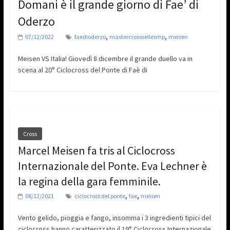
Domani è il grande giorno di Fae’ di
Oderzo
,
,
07/12/2022
faedioderzo
mastercrosssellesmp
meisen
Meisen VS Italia! Giovedì 8 dicembre il grande duello va in
scena al 20° Ciclocross del Ponte di Faè di
Cross
Marcel Meisen fa tris al Ciclocross
Internazionale del Ponte. Eva Lechner è
la regina della gara femminile.
,
,
08/12/2021
ciclocross del ponte
fae
meisen
Vento gelido, pioggia e fango, insomma i 3 ingredienti tipici del
ciclocross hanno caratterizzato il 19° Ciclocross Internazionale