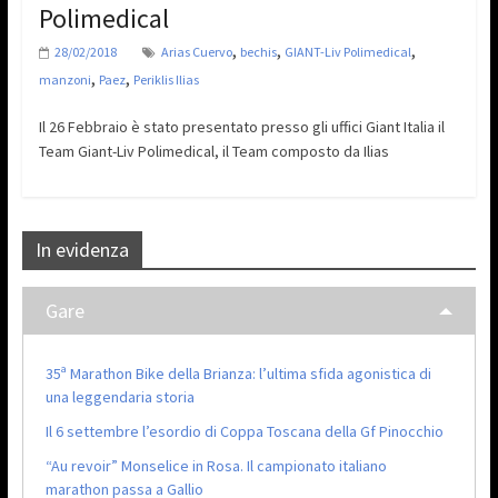
Polimedical
,
,
,
28/02/2018
Arias Cuervo
bechis
GIANT-Liv Polimedical
,
,
manzoni
Paez
Periklis Ilias
Il 26 Febbraio è stato presentato presso gli uffici Giant Italia il
Team Giant-Liv Polimedical, il Team composto da Ilias
In evidenza
Gare
35ª Marathon Bike della Brianza: l’ultima sfida agonistica di
una leggendaria storia
Il 6 settembre l’esordio di Coppa Toscana della Gf Pinocchio
“Au revoir” Monselice in Rosa. Il campionato italiano
marathon passa a Gallio