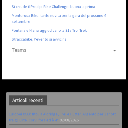
Si chiude il Prealpi Bike Challenge: buona la prima
Monterosa Bike: tante novità per la gara del prossimo 6
settembre
Fontana e Nisi si aggiudicano la 31a Troi Trek
Straccabike, l’evento si avvicina
Teams
Articoli recenti
Europei XCO: titoli a Aldridge, Frei e Hutter. Argento per Zanotti
tra gli Elite. Corvi fora ed è 4^
02/08/2026