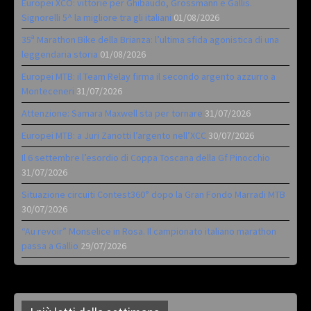
Europei XCO: vittorie per Ghibaudo, Grossmann e Gallis.
Signorelli 5^ la migliore tra gli italiani
01/08/2026
35ª Marathon Bike della Brianza: l’ultima sfida agonistica di una
leggendaria storia
01/08/2026
Europei MTB: il Team Relay firma il secondo argento azzurro a
Monteceneri
31/07/2026
Attenzione: Samara Maxwell sta per tornare
31/07/2026
Europei MTB: a Juri Zanotti l’argento nell’XCC
30/07/2026
Il 6 settembre l’esordio di Coppa Toscana della Gf Pinocchio
31/07/2026
Situazione circuiti Contest360° dopo la Gran Fondo Marradi MTB
30/07/2026
“Au revoir” Monselice in Rosa. Il campionato italiano marathon
passa a Gallio
29/07/2026