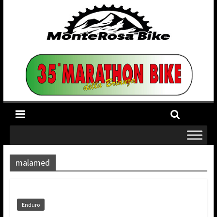
malamed
Enduro