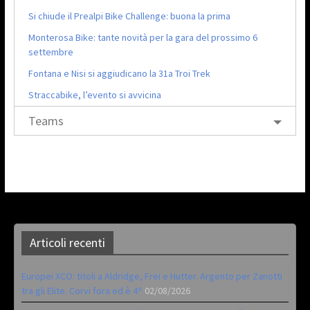
Si chiude il Prealpi Bike Challenge: buona la prima
Monterosa Bike: tante novità per la gara del prossimo 6
settembre
Fontana e Nisi si aggiudicano la 31a Troi Trek
Straccabike, l’evento si avvicina
Teams
Articoli recenti
Europei XCO: titoli a Aldridge, Frei e Hutter. Argento per Zanotti
tra gli Elite. Corvi fora ed è 4^
02/08/2026