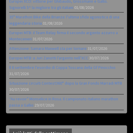
Europei XCO: vittorie per Ghibaudo, Grossmann e Gallis.
Signorelli 5^ la migliore tra gli italiani
01/08/2026
35ª Marathon Bike della Brianza: l’ultima sfida agonistica di una
leggendaria storia
01/08/2026
Europei MTB: il Team Relay firma il secondo argento azzurro a
Monteceneri
31/07/2026
Attenzione: Samara Maxwell sta per tornare
31/07/2026
Europei MTB: a Juri Zanotti l’argento nell’XCC
30/07/2026
Il 6 settembre l’esordio di Coppa Toscana della Gf Pinocchio
31/07/2026
Situazione circuiti Contest360° dopo la Gran Fondo Marradi MTB
30/07/2026
“Au revoir” Monselice in Rosa. Il campionato italiano marathon
passa a Gallio
29/07/2026