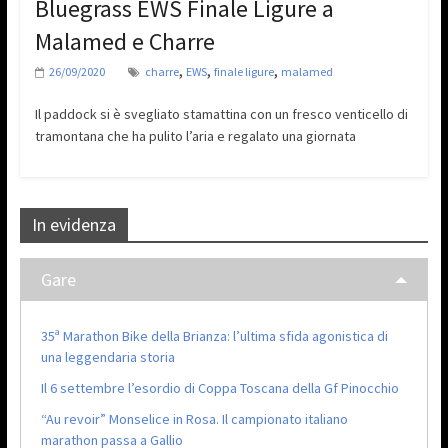
Bluegrass EWS Finale Ligure a
Malamed e Charre
,
,
,
26/09/2020
charre
EWS
finale ligure
malamed
Il paddock si è svegliato stamattina con un fresco venticello di
tramontana che ha pulito l’aria e regalato una giornata
In evidenza
Gare
35ª Marathon Bike della Brianza: l’ultima sfida agonistica di
una leggendaria storia
Il 6 settembre l’esordio di Coppa Toscana della Gf Pinocchio
“Au revoir” Monselice in Rosa. Il campionato italiano
marathon passa a Gallio