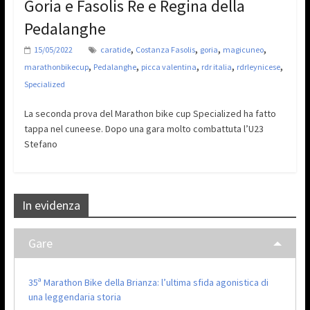
Goria e Fasolis Re e Regina della
Pedalanghe
,
,
,
,
15/05/2022
caratide
Costanza Fasolis
goria
magicuneo
,
,
,
,
,
marathonbikecup
Pedalanghe
picca valentina
rdr italia
rdrleynicese
Specialized
La seconda prova del Marathon bike cup Specialized ha fatto
tappa nel cuneese. Dopo una gara molto combattuta l’U23
Stefano
In evidenza
Gare
35ª Marathon Bike della Brianza: l’ultima sfida agonistica di
una leggendaria storia