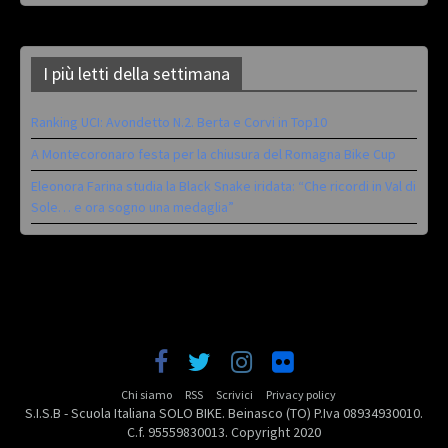
I più letti della settimana
Ranking UCI: Avondetto N.2. Berta e Corvi in Top10
A Montecoronaro festa per la chiusura del Romagna Bike Cup
Eleonora Farina studia la Black Snake iridata: “Che ricordi in Val di
Sole… e ora sogno una medaglia”
Chi siamo
RSS
Scrivici
Privacy policy
S.I.S.B - Scuola Italiana SOLO BIKE. Beinasco (TO) P.Iva 08934930010.
C.f. 95559830013. Copyright 2020