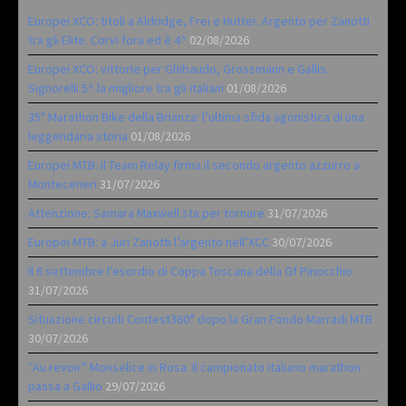
Europei XCO: titoli a Aldridge, Frei e Hutter. Argento per Zanotti
tra gli Elite. Corvi fora ed è 4^
02/08/2026
Europei XCO: vittorie per Ghibaudo, Grossmann e Gallis.
Signorelli 5^ la migliore tra gli italiani
01/08/2026
35ª Marathon Bike della Brianza: l’ultima sfida agonistica di una
leggendaria storia
01/08/2026
Europei MTB: il Team Relay firma il secondo argento azzurro a
Monteceneri
31/07/2026
Attenzione: Samara Maxwell sta per tornare
31/07/2026
Europei MTB: a Juri Zanotti l’argento nell’XCC
30/07/2026
Il 6 settembre l’esordio di Coppa Toscana della Gf Pinocchio
31/07/2026
Situazione circuiti Contest360° dopo la Gran Fondo Marradi MTB
30/07/2026
“Au revoir” Monselice in Rosa. Il campionato italiano marathon
passa a Gallio
29/07/2026