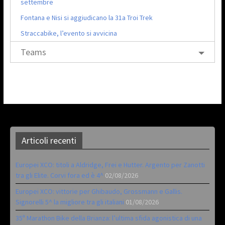
settembre
Fontana e Nisi si aggiudicano la 31a Troi Trek
Straccabike, l’evento si avvicina
Teams
Articoli recenti
Europei XCO: titoli a Aldridge, Frei e Hutter. Argento per Zanotti
tra gli Elite. Corvi fora ed è 4^
02/08/2026
Europei XCO: vittorie per Ghibaudo, Grossmann e Gallis.
Signorelli 5^ la migliore tra gli italiani
01/08/2026
35ª Marathon Bike della Brianza: l’ultima sfida agonistica di una