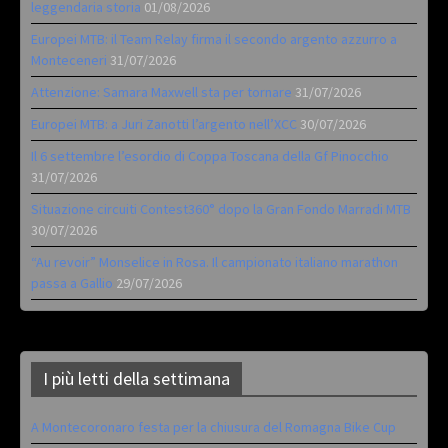
leggendaria storia
01/08/2026
Europei MTB: il Team Relay firma il secondo argento azzurro a
Monteceneri
31/07/2026
Attenzione: Samara Maxwell sta per tornare
31/07/2026
Europei MTB: a Juri Zanotti l’argento nell’XCC
30/07/2026
Il 6 settembre l’esordio di Coppa Toscana della Gf Pinocchio
31/07/2026
Situazione circuiti Contest360° dopo la Gran Fondo Marradi MTB
30/07/2026
“Au revoir” Monselice in Rosa. Il campionato italiano marathon
passa a Gallio
29/07/2026
I più letti della settimana
A Montecoronaro festa per la chiusura del Romagna Bike Cup