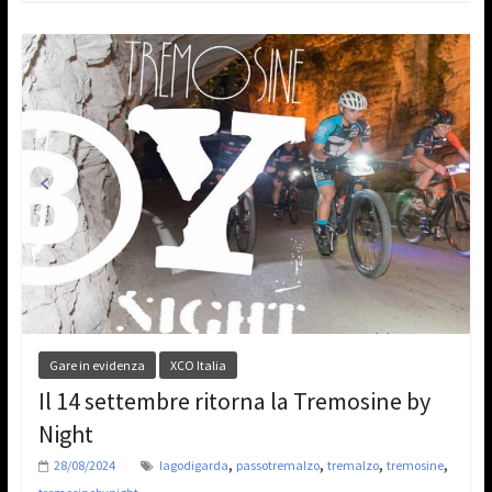
Gare in evidenza
XCO Italia
Il 14 settembre ritorna la Tremosine by
Night
,
,
,
,
28/08/2024
lagodigarda
passotremalzo
tremalzo
tremosine