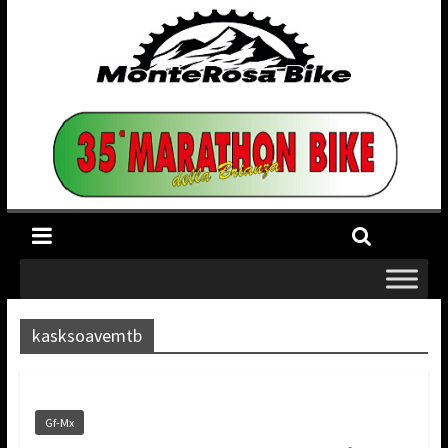
kasksoavemtb
Gf-Mx