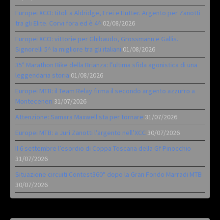
Europei XCO: titoli a Aldridge, Frei e Hutter. Argento per Zanotti
tra gli Elite. Corvi fora ed è 4^
02/08/2026
Europei XCO: vittorie per Ghibaudo, Grossmann e Gallis.
Signorelli 5^ la migliore tra gli italiani
01/08/2026
35ª Marathon Bike della Brianza: l’ultima sfida agonistica di una
leggendaria storia
01/08/2026
Europei MTB: il Team Relay firma il secondo argento azzurro a
Monteceneri
31/07/2026
Attenzione: Samara Maxwell sta per tornare
31/07/2026
Europei MTB: a Juri Zanotti l’argento nell’XCC
30/07/2026
Il 6 settembre l’esordio di Coppa Toscana della Gf Pinocchio
31/07/2026
Situazione circuiti Contest360° dopo la Gran Fondo Marradi MTB
30/07/2026