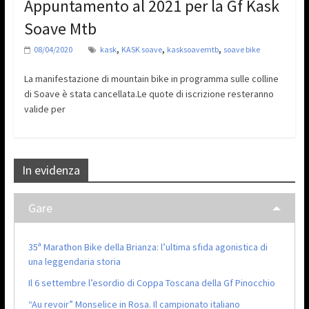
Appuntamento al 2021 per la Gf Kask
Soave Mtb
,
,
,
08/04/2020
kask
KASK soave
kasksoavemtb
soave bike
La manifestazione di mountain bike in programma sulle colline
di Soave è stata cancellata.Le quote di iscrizione resteranno
valide per
In evidenza
Gare
35ª Marathon Bike della Brianza: l’ultima sfida agonistica di
una leggendaria storia
Il 6 settembre l’esordio di Coppa Toscana della Gf Pinocchio
“Au revoir” Monselice in Rosa. Il campionato italiano