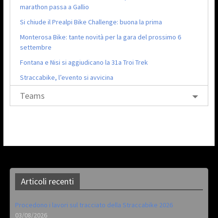
marathon passa a Gallio
Si chiude il Prealpi Bike Challenge: buona la prima
Monterosa Bike: tante novità per la gara del prossimo 6
settembre
Fontana e Nisi si aggiudicano la 31a Troi Trek
Straccabike, l’evento si avvicina
Teams
Articoli recenti
Procedono i lavori sul tracciato della Straccabike 2026
03/08/2026