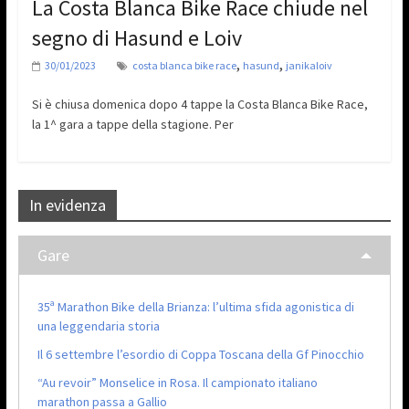
La Costa Blanca Bike Race chiude nel
segno di Hasund e Loiv
,
,
30/01/2023
costa blanca bike race
hasund
janikaloiv
Si è chiusa domenica dopo 4 tappe la Costa Blanca Bike Race,
la 1^ gara a tappe della stagione. Per
In evidenza
Gare
35ª Marathon Bike della Brianza: l’ultima sfida agonistica di
una leggendaria storia
Il 6 settembre l’esordio di Coppa Toscana della Gf Pinocchio
“Au revoir” Monselice in Rosa. Il campionato italiano
marathon passa a Gallio