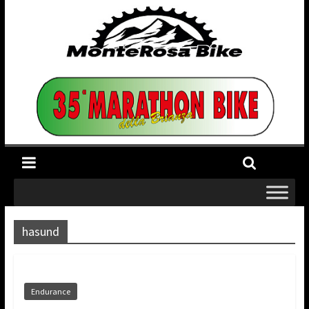
hasund
Endurance