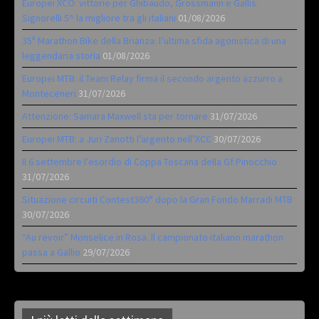
Europei XCO: vittorie per Ghibaudo, Grossmann e Gallis.
Signorelli 5^ la migliore tra gli italiani
01/08/2026
35ª Marathon Bike della Brianza: l’ultima sfida agonistica di una
leggendaria storia
01/08/2026
Europei MTB: il Team Relay firma il secondo argento azzurro a
Monteceneri
31/07/2026
Attenzione: Samara Maxwell sta per tornare
31/07/2026
Europei MTB: a Juri Zanotti l’argento nell’XCC
30/07/2026
Il 6 settembre l’esordio di Coppa Toscana della Gf Pinocchio
31/07/2026
Situazione circuiti Contest360° dopo la Gran Fondo Marradi MTB
30/07/2026
“Au revoir” Monselice in Rosa. Il campionato italiano marathon
passa a Gallio
29/07/2026