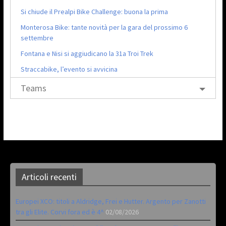
Si chiude il Prealpi Bike Challenge: buona la prima
Monterosa Bike: tante novità per la gara del prossimo 6
settembre
Fontana e Nisi si aggiudicano la 31a Troi Trek
Straccabike, l’evento si avvicina
Teams
Articoli recenti
Europei XCO: titoli a Aldridge, Frei e Hutter. Argento per Zanotti
tra gli Elite. Corvi fora ed è 4^
02/08/2026