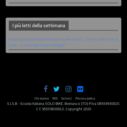
I più letti della settimana
Eleonora Farina studia la Black Snake iridata: “Che ricordi in Val di
Sole… e ora sogno una medaglia”
Chi siamo
RSS
Scrivici
Privacy policy
S.I.S.B - Scuola Italiana SOLO BIKE. Beinasco (TO) P.Iva 08934930010.
C.f. 95559830013. Copyright 2020