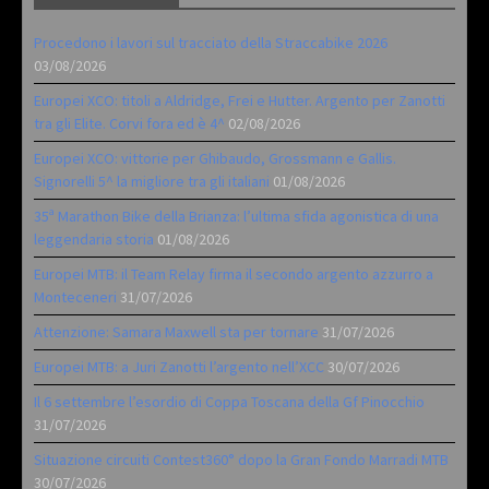
Procedono i lavori sul tracciato della Straccabike 2026
03/08/2026
Europei XCO: titoli a Aldridge, Frei e Hutter. Argento per Zanotti
tra gli Elite. Corvi fora ed è 4^
02/08/2026
Europei XCO: vittorie per Ghibaudo, Grossmann e Gallis.
Signorelli 5^ la migliore tra gli italiani
01/08/2026
35ª Marathon Bike della Brianza: l’ultima sfida agonistica di una
leggendaria storia
01/08/2026
Europei MTB: il Team Relay firma il secondo argento azzurro a
Monteceneri
31/07/2026
Attenzione: Samara Maxwell sta per tornare
31/07/2026
Europei MTB: a Juri Zanotti l’argento nell’XCC
30/07/2026
Il 6 settembre l’esordio di Coppa Toscana della Gf Pinocchio
31/07/2026
Situazione circuiti Contest360° dopo la Gran Fondo Marradi MTB
30/07/2026