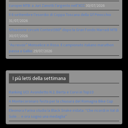
Europei MTB: a Juri Zanotti l’argento nell’XCC
30/07/2026
Il 6 settembre l’esordio di Coppa Toscana della Gf Pinocchio
31/07/2026
Situazione circuiti Contest360° dopo la Gran Fondo Marradi MTB
30/07/2026
“Au revoir” Monselice in Rosa. Il campionato italiano marathon
passa a Gallio
29/07/2026
I più letti della settimana
Ranking UCI: Avondetto N.2. Berta e Corvi in Top10
A Montecoronaro festa per la chiusura del Romagna Bike Cup
Eleonora Farina studia la Black Snake iridata: “Che ricordi in Val di
Sole… e ora sogno una medaglia”