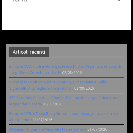
Articoli recenti
Europei XCO: titoli a Aldridge, Frei e Hutter. Argento per Zanotti
tra gli Elite. Corvi fora ed è 4^
02/08/2026
Europei XCO: vittorie per Ghibaudo, Grossmann e Gallis.
Signorelli 5^ la migliore tra gli italiani
01/08/2026
35ª Marathon Bike della Brianza: l’ultima sfida agonistica di una
leggendaria storia
01/08/2026
Europei MTB: il Team Relay firma il secondo argento azzurro a
Monteceneri
31/07/2026
Attenzione: Samara Maxwell sta per tornare
31/07/2026