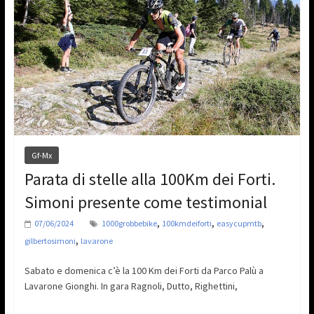
Gf-Mx
Parata di stelle alla 100Km dei Forti.
Simoni presente come testimonial
,
,
,
07/06/2024
1000grobbebike
100kmdeiforti
easycupmtb
,
gilbertosimoni
lavarone
Sabato e domenica c’è la 100 Km dei Forti da Parco Palù a
Lavarone Gionghi. In gara Ragnoli, Dutto, Righettini,