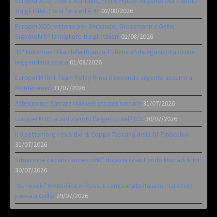
Europei XCO: titoli a Aldridge, Frei e Hutter. Argento per Zanotti
tra gli Elite. Corvi fora ed è 4^
02/08/2026
Europei XCO: vittorie per Ghibaudo, Grossmann e Gallis.
Signorelli 5^ la migliore tra gli italiani
01/08/2026
35ª Marathon Bike della Brianza: l’ultima sfida agonistica di una
leggendaria storia
01/08/2026
Europei MTB: il Team Relay firma il secondo argento azzurro a
Monteceneri
31/07/2026
Attenzione: Samara Maxwell sta per tornare
31/07/2026
Europei MTB: a Juri Zanotti l’argento nell’XCC
30/07/2026
Il 6 settembre l’esordio di Coppa Toscana della Gf Pinocchio
31/07/2026
Situazione circuiti Contest360° dopo la Gran Fondo Marradi MTB
30/07/2026
“Au revoir” Monselice in Rosa. Il campionato italiano marathon
passa a Gallio
29/07/2026