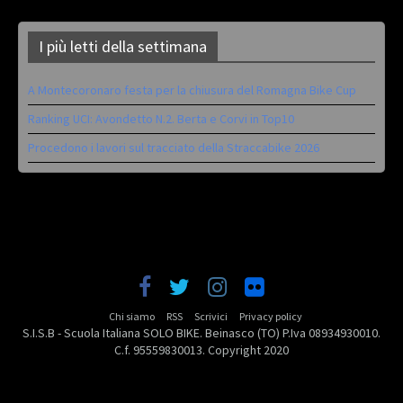
I più letti della settimana
A Montecoronaro festa per la chiusura del Romagna Bike Cup
Ranking UCI: Avondetto N.2. Berta e Corvi in Top10
Procedono i lavori sul tracciato della Straccabike 2026
Chi siamo
RSS
Scrivici
Privacy policy
S.I.S.B - Scuola Italiana SOLO BIKE. Beinasco (TO) P.Iva 08934930010.
C.f. 95559830013. Copyright 2020