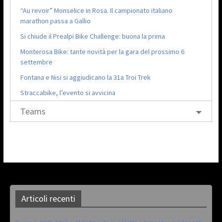
“Au revoir” Monselice in Rosa. Il campionato italiano
marathon passa a Gallio
Si chiude il Prealpi Bike Challenge: buona la prima
Monterosa Bike: tante novità per la gara del prossimo 6
settembre
Fontana e Nisi si aggiudicano la 31a Troi Trek
Straccabike, l’evento si avvicina
Teams
Articoli recenti