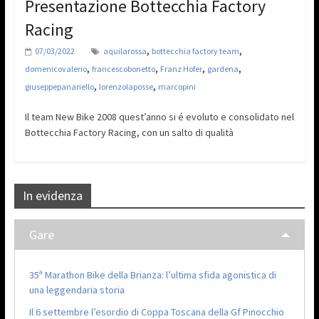
Presentazione Bottecchia Factory
Racing
,
,
07/03/2022
aquilarossa
bottecchia factory team
,
,
,
,
domenicovalerio
francescobonetto
Franz Hofer
gardena
,
,
giuseppepanariello
lorenzolaposse
marcopini
Il team New Bike 2008 quest’anno si é evoluto e consolidato nel
Bottecchia Factory Racing, con un salto di qualità
In evidenza
Gare
35ª Marathon Bike della Brianza: l’ultima sfida agonistica di
una leggendaria storia
Il 6 settembre l’esordio di Coppa Toscana della Gf Pinocchio