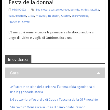
Festa della donna!
,
,
,
,
04/03/2022
Boa closure system europe
bormio
etnies
fatbike
,
,
,
,
,
,
,
fizik
freedom
GIRO
mbwear
michelin
Osprey
ospreyeurope
,
ProAction
terrex
L’8 marzo è ormai vicino e la primavera sta sbocciando e si
tinge di…Bike e voglia di Outdoor. Ecco una
In evidenza
Gare
35ª Marathon Bike della Brianza: l’ultima sfida agonistica di
una leggendaria storia
Il 6 settembre l’esordio di Coppa Toscana della Gf Pinocchio
“Au revoir” Monselice in Rosa. Il campionato italiano