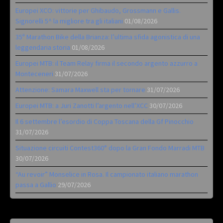
Europei XCO: vittorie per Ghibaudo, Grossmann e Gallis.
Signorelli 5^ la migliore tra gli italiani
01/08/2026
35ª Marathon Bike della Brianza: l’ultima sfida agonistica di una
leggendaria storia
01/08/2026
Europei MTB: il Team Relay firma il secondo argento azzurro a
Monteceneri
31/07/2026
Attenzione: Samara Maxwell sta per tornare
31/07/2026
Europei MTB: a Juri Zanotti l’argento nell’XCC
30/07/2026
Il 6 settembre l’esordio di Coppa Toscana della Gf Pinocchio
31/07/2026
Situazione circuiti Contest360° dopo la Gran Fondo Marradi MTB
30/07/2026
“Au revoir” Monselice in Rosa. Il campionato italiano marathon
passa a Gallio
29/07/2026