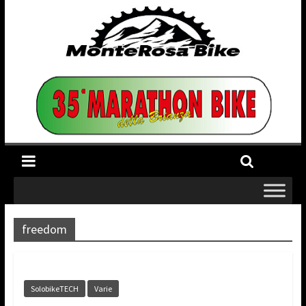
freedom
SolobikeTECH
Varie