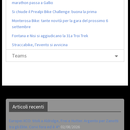
marathon passa a Gallio
Si chiude il Prealpi Bike Challenge: buona la prima
Monterosa Bike: tante novità per la gara del prossimo 6
settembre
Fontana e Nisi si aggiudicano la 31a Troi Trek
Straccabike, l’evento si avvicina
Teams
Articoli recenti
Europei XCO: titoli a Aldridge, Frei e Hutter. Argento per Zanotti
tra gli Elite. Corvi fora ed è 4^
02/08/2026