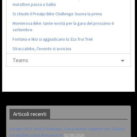
marathon passa a Gallio
Si chiude il Prealpi Bike Challenge: buona la prima
Monterosa Bike: tante novità per la gara del prossimo 6
settembre
Fontana e Nisi si aggiudicano la 31a Troi Trek
Straccabike, l’evento si avvicina
Teams
Articoli recenti
Europei XCO: titoli a Aldridge, Frei e Hutter. Argento per Zanotti
tra gli Elite. Corvi fora ed è 4^
02/08/2026