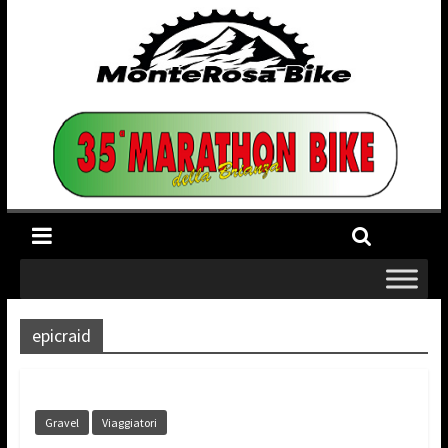
epicraid
Gravel
Viaggiatori