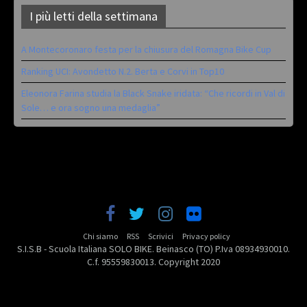
I più letti della settimana
A Montecoronaro festa per la chiusura del Romagna Bike Cup
Ranking UCI: Avondetto N.2. Berta e Corvi in Top10
Eleonora Farina studia la Black Snake iridata: “Che ricordi in Val di
Sole… e ora sogno una medaglia”
Chi siamo
RSS
Scrivici
Privacy policy
S.I.S.B - Scuola Italiana SOLO BIKE. Beinasco (TO) P.Iva 08934930010.
C.f. 95559830013. Copyright 2020