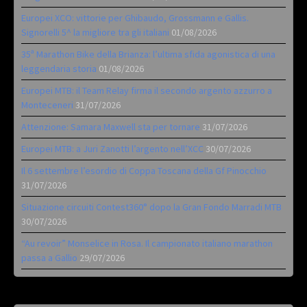
Europei XCO: vittorie per Ghibaudo, Grossmann e Gallis.
Signorelli 5^ la migliore tra gli italiani
01/08/2026
35ª Marathon Bike della Brianza: l’ultima sfida agonistica di una
leggendaria storia
01/08/2026
Europei MTB: il Team Relay firma il secondo argento azzurro a
Monteceneri
31/07/2026
Attenzione: Samara Maxwell sta per tornare
31/07/2026
Europei MTB: a Juri Zanotti l’argento nell’XCC
30/07/2026
Il 6 settembre l’esordio di Coppa Toscana della Gf Pinocchio
31/07/2026
Situazione circuiti Contest360° dopo la Gran Fondo Marradi MTB
30/07/2026
“Au revoir” Monselice in Rosa. Il campionato italiano marathon
passa a Gallio
29/07/2026