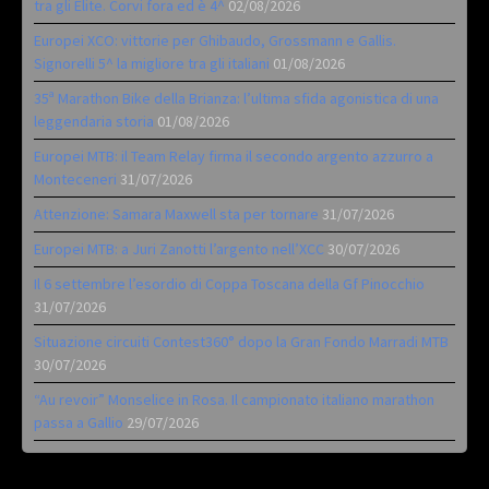
tra gli Elite. Corvi fora ed è 4^
02/08/2026
Europei XCO: vittorie per Ghibaudo, Grossmann e Gallis.
Signorelli 5^ la migliore tra gli italiani
01/08/2026
35ª Marathon Bike della Brianza: l’ultima sfida agonistica di una
leggendaria storia
01/08/2026
Europei MTB: il Team Relay firma il secondo argento azzurro a
Monteceneri
31/07/2026
Attenzione: Samara Maxwell sta per tornare
31/07/2026
Europei MTB: a Juri Zanotti l’argento nell’XCC
30/07/2026
Il 6 settembre l’esordio di Coppa Toscana della Gf Pinocchio
31/07/2026
Situazione circuiti Contest360° dopo la Gran Fondo Marradi MTB
30/07/2026
“Au revoir” Monselice in Rosa. Il campionato italiano marathon
passa a Gallio
29/07/2026