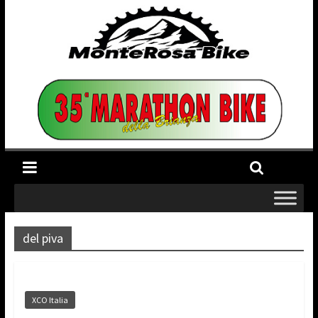
del piva
XCO Italia