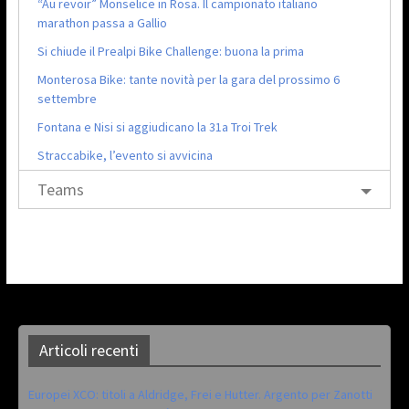
“Au revoir” Monselice in Rosa. Il campionato italiano
marathon passa a Gallio
Si chiude il Prealpi Bike Challenge: buona la prima
Monterosa Bike: tante novità per la gara del prossimo 6
settembre
Fontana e Nisi si aggiudicano la 31a Troi Trek
Straccabike, l’evento si avvicina
Teams
Articoli recenti
Europei XCO: titoli a Aldridge, Frei e Hutter. Argento per Zanotti