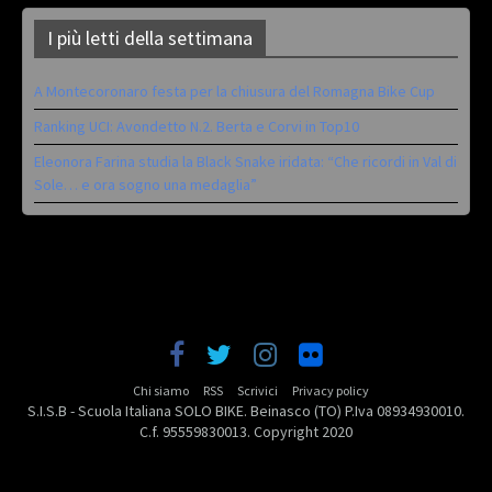
I più letti della settimana
A Montecoronaro festa per la chiusura del Romagna Bike Cup
Ranking UCI: Avondetto N.2. Berta e Corvi in Top10
Eleonora Farina studia la Black Snake iridata: “Che ricordi in Val di
Sole… e ora sogno una medaglia”
Chi siamo
RSS
Scrivici
Privacy policy
S.I.S.B - Scuola Italiana SOLO BIKE. Beinasco (TO) P.Iva 08934930010.
C.f. 95559830013. Copyright 2020