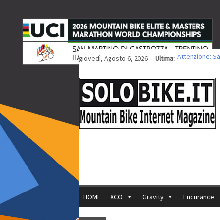
giovedì, Agosto 6, 2026
Ultima:
Attenzione: Sa
Europei XCO: ti
Europei XCO: vi
35ª Marathon Bi
Europei MTB: i
HOME
XCO
Gravity
Endurance