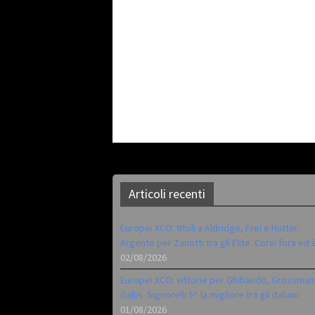
Articoli recenti
Europei XCO: titoli a Aldridge, Frei e Hutter.
Argento per Zanotti tra gli Elite. Corvi fora ed 
02/08/2026
Europei XCO: vittorie per Ghibaudo, Grossman
Gallis. Signorelli 5^ la migliore tra gli italiani
01/08/2026