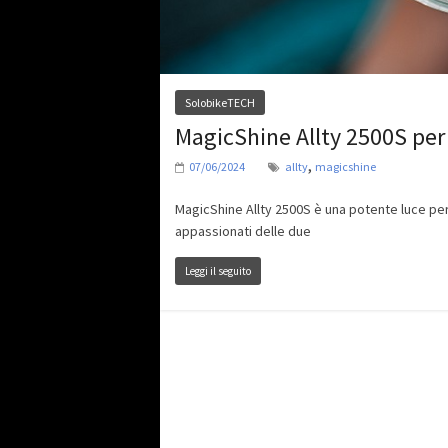
SolobikeTECH
MagicShine Allty 2500S per 
,
07/06/2024
allty
magicshine
MagicShine Allty 2500S è una potente luce per b
appassionati delle due
Leggi il seguito