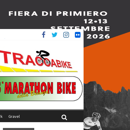
è 4^
ani
rk
Gravel