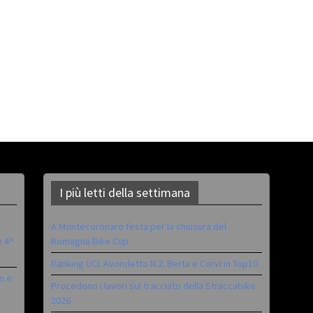
I più letti della settimana
A Montecoronaro festa per la chiusura del
è 4^
Romagna Bike Cup
Ranking UCI: Avondetto N.2. Berta e Corvi in Top10
n e
Procedono i lavori sul tracciato della Straccabike
2026