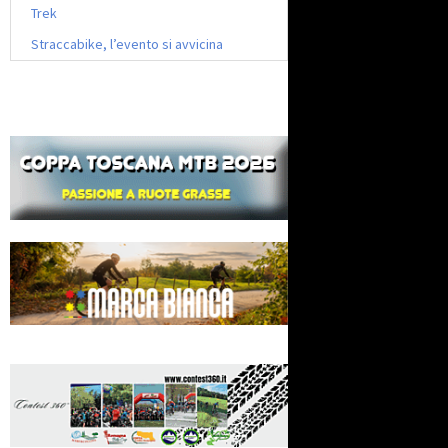
Trek
Straccabike, l’evento si avvicina