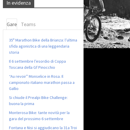
In evidenza
Gare
Teams
35ª Marathon Bike della Brianza: l’ultima
sfida agonistica di una leggendaria
storia
Il 6 settembre l’esordio di Coppa
Toscana della Gf Pinocchio
“Au revoir” Monselice in Rosa. Il
campionato italiano marathon passa a
Gallio
Si chiude il Prealpi Bike Challenge:
buona la prima
Monterosa Bike: tante novità per la
gara del prossimo 6 settembre
Fontana e Nisi si aggiudicano la 31a Troi