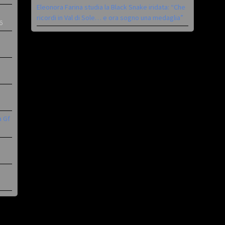
Eleonora Farina studia la Black Snake iridata: “Che
ricordi in Val di Sole… e ora sogno una medaglia”
6
a Gf