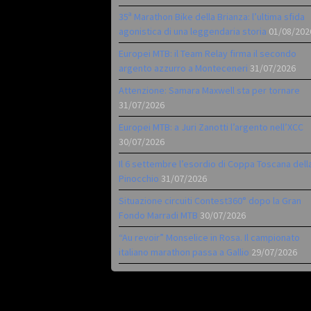
35ª Marathon Bike della Brianza: l’ultima sfida
agonistica di una leggendaria storia
01/08/202
Europei MTB: il Team Relay firma il secondo
argento azzurro a Monteceneri
31/07/2026
Attenzione: Samara Maxwell sta per tornare
31/07/2026
Europei MTB: a Juri Zanotti l’argento nell’XCC
30/07/2026
Il 6 settembre l’esordio di Coppa Toscana dell
Pinocchio
31/07/2026
Situazione circuiti Contest360° dopo la Gran
Fondo Marradi MTB
30/07/2026
“Au revoir” Monselice in Rosa. Il campionato
italiano marathon passa a Gallio
29/07/2026