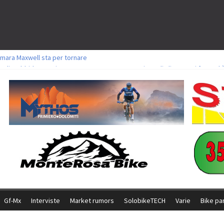
mara Maxwell sta per tornare
toli a Aldridge, Frei e Hutter. Argento per Zanotti tra gli Elite. Corvi fora ed 
ttorie per Ghibaudo, Grossmann e Gallis. Signorelli 5^ la migliore tra gli itali
ke della Brianza: l’ultima sfida agonistica di una leggendaria storia
l Team Relay firma il secondo argento azzurro a Monteceneri
Gf-Mx
Interviste
Market rumors
SolobikeTECH
Varie
Bike pa