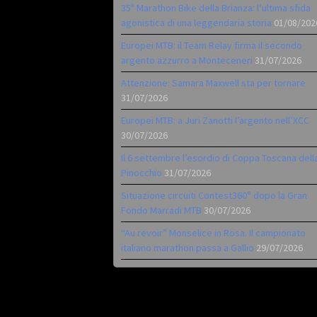
35ª Marathon Bike della Brianza: l’ultima sfida
agonistica di una leggendaria storia
01/08/202
Europei MTB: il Team Relay firma il secondo
argento azzurro a Monteceneri
31/07/2026
Attenzione: Samara Maxwell sta per tornare
31/07/2026
Europei MTB: a Juri Zanotti l’argento nell’XCC
30/07/2026
Il 6 settembre l’esordio di Coppa Toscana dell
Pinocchio
31/07/2026
Situazione circuiti Contest360° dopo la Gran
Fondo Marradi MTB
30/07/2026
“Au revoir” Monselice in Rosa. Il campionato
italiano marathon passa a Gallio
29/07/2026