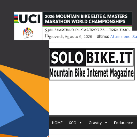
giovedì, Agosto 6, 2026
Ultima:
Attenzione: Sa
Europei XCO: ti
Europei XCO: vi
35ª Marathon Bi
Europei MTB: i
HOME
XCO
Gravity
Endurance