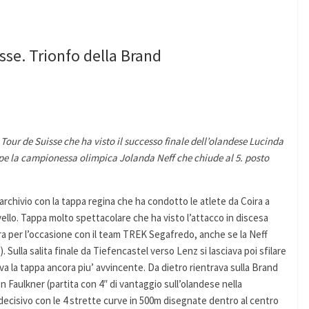
isse. Trionfo della Brand
 Tour de Suisse che ha visto il successo finale dell’olandese Lucinda
ppe la campionessa olimpica Jolanda Neff che chiude al 5. posto
archivio con la tappa regina che ha condotto le atlete da Coira a
ivello. Tappa molto spettacolare che ha visto l’attacco in discesa
ra per l’occasione con il team TREK Segafredo, anche se la Neff
 Sulla salita finale da Tiefencastel verso Lenz si lasciava poi sfilare
a la tappa ancora piu’ avvincente. Da dietro rientrava sulla Brand
ten Faulkner (partita con 4″ di vantaggio sull’olandese nella
 decisivo con le 4 strette curve in 500m disegnate dentro al centro