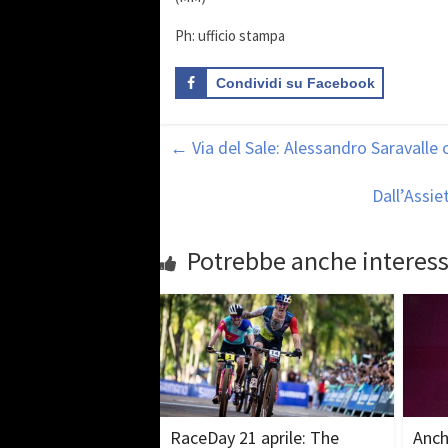
Ph: ufficio stampa
Condividi su Facebook
←
Via del Sale: Alessandro Saravalle c
Dall’Assie
Potrebbe anche interess
RaceDay 21 aprile: The
Anch