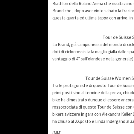
Biathlon della Roland Arena che risultavano d
Brand che , dopo aver vinto sabato la frazio
questa quarta ed ultima tappa con arrivo, in
Tour de Suisse 
La Brand, già campionessa del mondo di cicloc
doti di ciclocrossista la maglia gialla dalle 
vantaggio di 4″ sull’olandese nella generale)
Tour de Suisse Women St
Tra le protagoniste di questo Tour de Suisse 
primi posti sino al termine della prova, chiu
bike ha dimostrato dunque di essere ancora u
rossocrociata di questo Tour de Suisse con un
bikers svizzere in gara con Alexandra Keller 14
ha chiuso al 22.posto e Linda Indergand al 33
(MM)