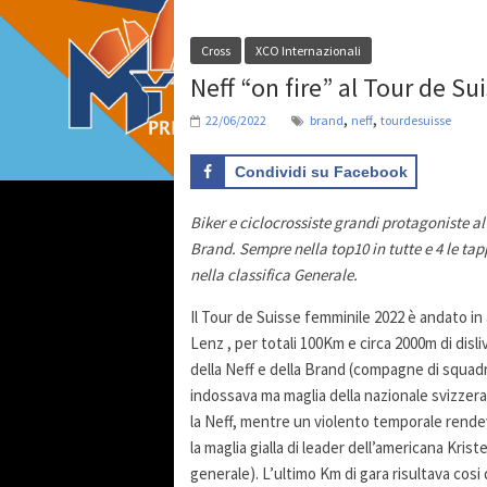
Cross
XCO Internazionali
Neff “on fire” al Tour de Su
,
,
22/06/2022
brand
neff
tourdesuisse
Condividi su Facebook
Biker e ciclocrossiste grandi protagoniste al
Brand. Sempre nella top10 in tutte e 4 le ta
nella classifica Generale.
Il Tour de Suisse femminile 2022 è andato in 
Lenz , per totali 100Km e circa 2000m di disl
della Neff e della Brand (compagne di squad
indossava ma maglia della nazionale svizzera).
la Neff, mentre un violento temporale rendev
la maglia gialla di leader dell’americana Kris
generale). L’ultimo Km di gara risultava cosi