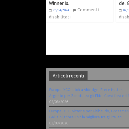
Winner is..
del G
Commenti
25/04/2024
07/
disabilitati
disab
Articoli recenti
Europei XCO: titoli a Aldridge, Frei e Hutter.
Argento per Zanotti tra gli Elite. Corvi fora ed 
02/08/2026
Europei XCO: vittorie per Ghibaudo, Grossman
Gallis. Signorelli 5^ la migliore tra gli italiani
01/08/2026