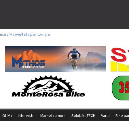
mara Maxwell sta per tornare
toli a Aldridge, Frei e Hutter. Argento per Zanotti tra gli Elite. Corvi fora ed 
ttorie per Ghibaudo, Grossmann e Gallis. Signorelli 5^ la migliore tra gli itali
ke della Brianza: l’ultima sfida agonistica di una leggendaria storia
l Team Relay firma il secondo argento azzurro a Monteceneri
Gf-Mx
Interviste
Market rumors
SolobikeTECH
Varie
Bike pa