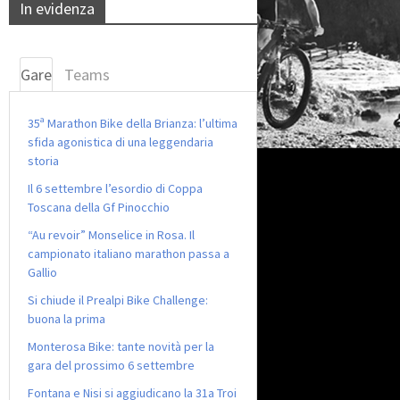
In evidenza
Gare
Teams
35ª Marathon Bike della Brianza: l’ultima
sfida agonistica di una leggendaria
storia
Il 6 settembre l’esordio di Coppa
Toscana della Gf Pinocchio
“Au revoir” Monselice in Rosa. Il
campionato italiano marathon passa a
Gallio
Si chiude il Prealpi Bike Challenge:
buona la prima
Monterosa Bike: tante novità per la
gara del prossimo 6 settembre
Fontana e Nisi si aggiudicano la 31a Troi