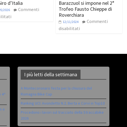
iro d’Italia
Barazzuol si impone nel 2°
Trofeo Fausto Chieppe di
Commenti
05/2026
Roverchiara
ilitati
Commenti
12/11/2024
disabilitati
I più letti della settimana
A Montecoronaro festa per la chiusura del
è 4^
Romagna Bike Cup
Ranking UCI: Avondetto N.2. Berta e Corvi in Top10
n e
Procedono i lavori sul tracciato della Straccabike
2026