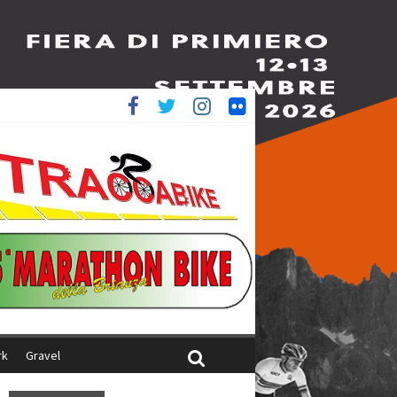
è 4^
ani
rk
Gravel