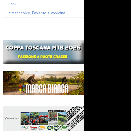
Trek
Straccabike, l’evento si avvicina