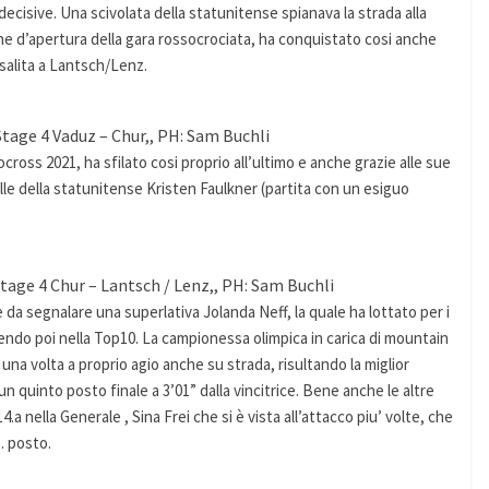
ecisive. Una scivolata della statunitense spianava la strada alla
ne d’apertura della gara rossocrociata, ha conquistato cosi anche
 salita a Lantsch/Lenz.
Stage 4 Vaduz – Chur,, PH: Sam Buchli
ross 2021, ha sfilato cosi proprio all’ultimo e anche grazie alle sue
spalle della statunitense Kristen Faulkner (partita con un esiguo
.
age 4 Chur – Lantsch / Lenz,, PH: Sam Buchli
da segnalare una superlativa Jolanda Neff, la quale ha lottato per i
dendo poi nella Top10. La campionessa olimpica in carica di mountain
na volta a proprio agio anche su strada, risultando la miglior
 quinto posto finale a 3’01” dalla vincitrice. Bene anche le altre
.a nella Generale , Sina Frei che si è vista all’attacco piu’ volte, che
. posto.