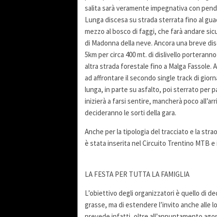
salita sarà veramente impegnativa con penden
Lunga discesa su strada sterrata fino al gua
mezzo al bosco di faggi, che farà andare sicu
di Madonna della neve. Ancora una breve disce
5km per circa 400 mt. di dislivello porteranno 
altra strada forestale fino a Malga Fassole.
ad affrontare il secondo single track di gior
lunga, in parte su asfalto, poi sterrato per
inizierà a farsi sentire, mancherà poco all’ar
decideranno le sorti della gara.
Anche per la tipologia del tracciato e la stra
è stata inserita nel Circuito Trentino MTB e 
LA FESTA PER TUTTA LA FAMIGLIA
L’obiettivo degli organizzatori è quello di de
grasse, ma di estendere l’invito anche alle l
prevede infatti, oltre all’appuntamento agoni