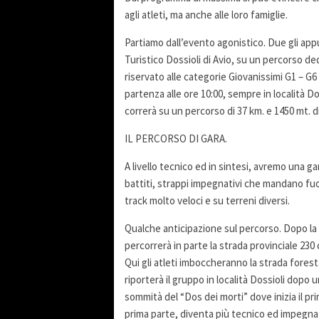
agli atleti, ma anche alle loro famiglie.
Partiamo dall’evento agonistico. Due gli ap
Turistico Dossioli di Avio, su un percorso de
riservato alle categorie Giovanissimi G1 – 
partenza alle ore 10:00, sempre in località Do
correrà su un percorso di 37 km. e 1450 mt. di 
IL PERCORSO DI GARA.
A livello tecnico ed in sintesi, avremo una ga
battiti, strappi impegnativi che mandano fuor
track molto veloci e su terreni diversi.
Qualche anticipazione sul percorso. Dopo la p
percorrerà in parte la strada provinciale 230 c
Qui gli atleti imboccheranno la strada forest
riporterà il gruppo in località Dossioli dopo u
sommità del “Dos dei morti” dove inizia il pri
prima parte, diventa più tecnico ed impegnati