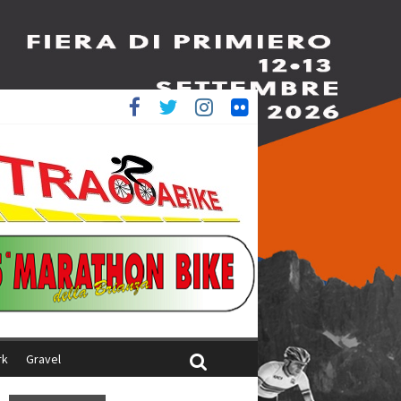
è 4^
ani
rk
Gravel