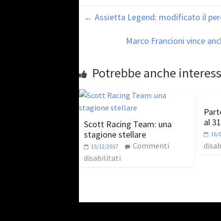
←
Assietta Legend: modificato il p
Marco Francioni vince anc
Potrebbe anche interess
Part
al 3
Scott Racing Team: una
stagione stellare
16/
Commenti
disab
15/12/2017
disabilitati