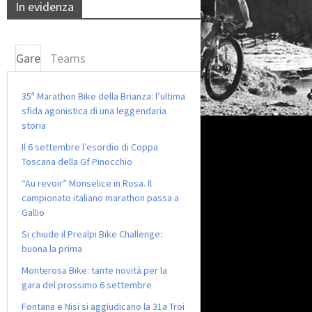
In evidenza
Gare
Teams
35ª Marathon Bike della Brianza: l’ultima
sfida agonistica di una leggendaria
storia
Il 6 settembre l’esordio di Coppa
Toscana della Gf Pinocchio
“Au revoir” Monselice in Rosa. Il
campionato italiano marathon passa a
Gallio
Si chiude il Prealpi Bike Challenge:
buona la prima
Monterosa Bike: tante novità per la
gara del prossimo 6 settembre
Fontana e Nisi si aggiudicano la 31a Troi