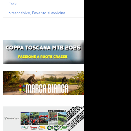
Trek
Straccabike, l’evento si avvicina