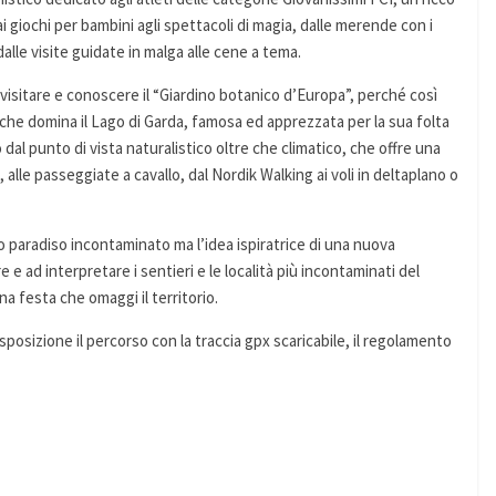
 giochi per bambini agli spettacoli di magia, dalle merende con i
 dalle visite guidate in malga alle cene a tema.
i visitare e conoscere il “Giardino botanico d’Europa”, perché così
che domina il Lago di Garda, famosa ed apprezzata per la sua folta
 dal punto di vista naturalistico oltre che climatico, che offre una
g, alle passeggiate a cavallo, dal Nordik Walking ai voli in deltaplano o
 paradiso incontaminato ma l’idea ispiratrice di una nuova
e e ad interpretare i sentieri e le località più incontaminati del
na festa che omaggi il territorio.
sizione il percorso con la traccia gpx scaricabile, il regolamento