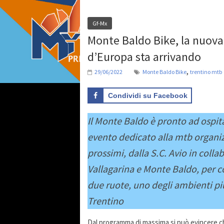
Gf-Mx
Monte Baldo Bike, la nuova 
d’Europa sta arrivando
,
29/06/2022
Monte Baldo Bike
trentino mtb
Condividi su Facebook
Il Monte Baldo è pronto ad ospita
evento dedicato alla mtb organiz
prossimi, dalla S.C. Avio in coll
Vallagarina e Monte Baldo, per c
due ruote, uno degli ambienti più
Trentino
Dal programma di massima si può evincere che