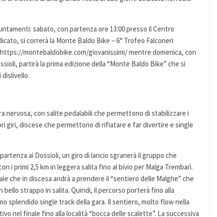
puntamenti: sabato, con partenza ore 13:00 presso il Centro
dicato, si correrà la Monte Baldo Bike – 6° Trofeo Falconeri
G6 https://montebaldobike.com/giovanissimi/ mentre domenica, con
ssioli, partirà la prima edizione della “Monte Baldo Bike” che si
dislivello.
ra nervosa, con salite pedalabili che permettono di stabilizzare i
i giri, discese che permettono di rifiatare e far divertire e single
artenza ai Dossioli, un giro di lancio sgranerà il gruppo che
on i primi 2,5 km in leggera salita fino al bivio per Malga Trembarì.
ale che in discesa andrà a prendere il “sentiero delle Malghe” che
n bello strappo in salita. Quindi, il percorso porterà fino alla
mo splendido single track della gara. Il sentiero, molto flow nella
vo nel finale fino alla località “bocca delle scalette”. La successiva