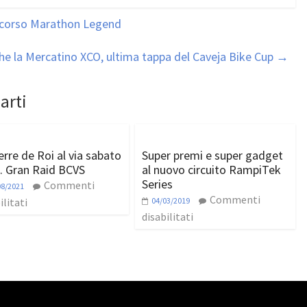
ercorso Marathon Legend
he la Mercatino XCO, ultima tappa del Caveja Bike Cup
→
arti
erre de Roi al via sabato
Super premi e super gadget
1. Gran Raid BCVS
al nuovo circuito RampiTek
Series
Commenti
08/2021
Commenti
ilitati
04/03/2019
disabilitati