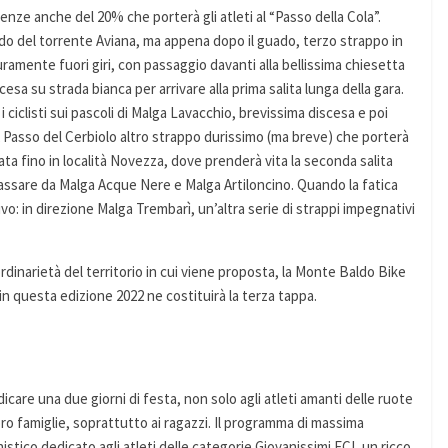
ze anche del 20% che porterà gli atleti al “Passo della Cola”.
do del torrente Aviana, ma appena dopo il guado, terzo strappo in
ramente fuori giri, con passaggio davanti alla bellissima chiesetta
sa su strada bianca per arrivare alla prima salita lunga della gara.
i ciclisti sui pascoli di Malga Lavacchio, brevissima discesa e poi
 A Passo del Cerbiolo altro strappo durissimo (ma breve) che porterà
nata fino in località Novezza, dove prenderà vita la seconda salita
 passare da Malga Acque Nere e Malga Artiloncino. Quando la fatica
rivo: in direzione Malga Trembarì, un’altra serie di strappi impegnativi
ordinarietà del territorio in cui viene proposta, la Monte Baldo Bike
in questa edizione 2022 ne costituirà la terza tappa.
dicare una due giorni di festa, non solo agli atleti amanti delle ruote
oro famiglie, soprattutto ai ragazzi. Il programma di massima
stico dedicato agli atleti delle categorie Giovanissimi FCI, un ricco