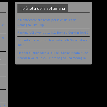
I più letti della settimana
A Montecoronaro festa per la chiusura del
è 4^
Romagna Bike Cup
Ranking UCI: Avondetto N.2. Berta e Corvi in Top10
n e
Procedono i lavori sul tracciato della Straccabike
2026
Eleonora Farina studia la Black Snake iridata: “Che
ricordi in Val di Sole… e ora sogno una medaglia”
6
a Gf