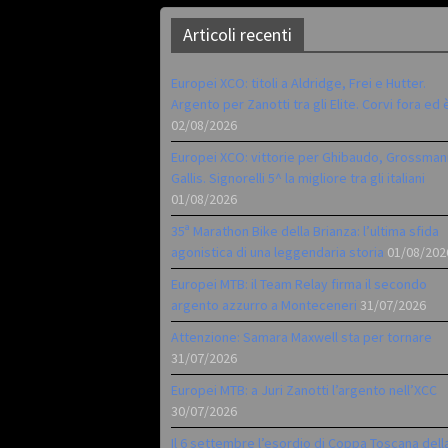
Articoli recenti
Europei XCO: titoli a Aldridge, Frei e Hutter.
Argento per Zanotti tra gli Elite. Corvi fora ed 
02/08/2026
Europei XCO: vittorie per Ghibaudo, Grossman
Gallis. Signorelli 5^ la migliore tra gli italiani
01/08/2026
35ª Marathon Bike della Brianza: l’ultima sfida
agonistica di una leggendaria storia
01/08/202
Europei MTB: il Team Relay firma il secondo
argento azzurro a Monteceneri
31/07/2026
Attenzione: Samara Maxwell sta per tornare
31/07/2026
Europei MTB: a Juri Zanotti l’argento nell’XCC
30/07/2026
Il 6 settembre l’esordio di Coppa Toscana dell