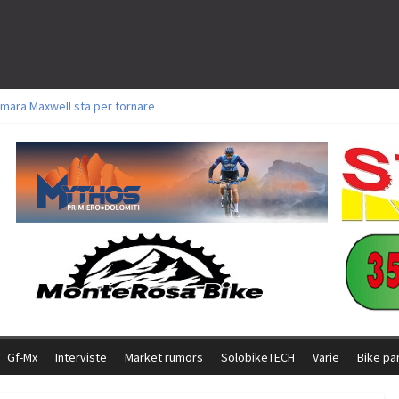
mara Maxwell sta per tornare
toli a Aldridge, Frei e Hutter. Argento per Zanotti tra gli Elite. Corvi fora ed 
ttorie per Ghibaudo, Grossmann e Gallis. Signorelli 5^ la migliore tra gli itali
ke della Brianza: l’ultima sfida agonistica di una leggendaria storia
l Team Relay firma il secondo argento azzurro a Monteceneri
Gf-Mx
Interviste
Market rumors
SolobikeTECH
Varie
Bike pa