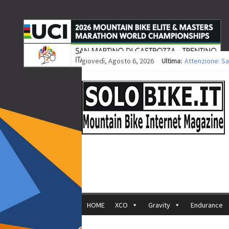
giovedì, Agosto 6, 2026
Ultima:
Attenzione: Sa
Europei XCO: ti
Europei XCO: vi
35ª Marathon Bi
Europei MTB: i
HOME
XCO
Gravity
Endurance