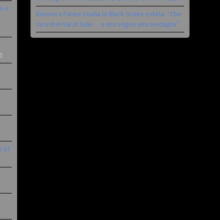
n e
Eleonora Farina studia la Black Snake iridata: “Che
ricordi in Val di Sole… e ora sogno una medaglia”
6
a Gf