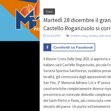
Cross
Martedì 28 dicembre il gran
Castello Roganzuolo si corre
,
,
22/12/2021
master cross
sanfior
selle smp
Condividi su Facebook
Il Master Cross Selle Smp 2021 si appresta a v
italiano sarà Castello Roganzuolo, piccola fr
Società Sportiva Sanfiorese, sodalizio presi
località, già conosciuta dagli appassionati de
San Fior, 2° Memorial Adriano Lot e 4^ prova
caratteristiche completamente diverse rispet
presenterà un notevole dislivello compless
dei Santi Pietro e Paolo, più conosciuta come
elevato del paese. Un punto estremamente pa