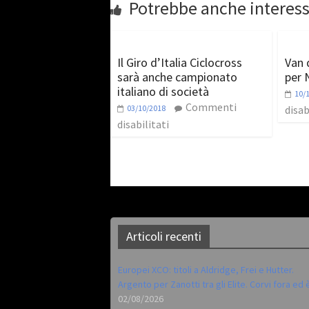
Potrebbe anche interess
Il Giro d’Italia Ciclocross
Van 
sarà anche campionato
per 
italiano di società
10/
Commenti
03/10/2018
disab
disabilitati
Articoli recenti
Europei XCO: titoli a Aldridge, Frei e Hutter.
Argento per Zanotti tra gli Elite. Corvi fora ed 
02/08/2026