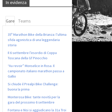
In evidenza
Gare
Teams
35ª Marathon Bike della Brianza: l’ultima
sfida agonistica di una leggendaria
storia
Il 6 settembre l’esordio di Coppa
Toscana della Gf Pinocchio
“Au revoir” Monselice in Rosa. Il
campionato italiano marathon passa a
Gallio
Si chiude il Prealpi Bike Challenge:
buona la prima
Monterosa Bike: tante novità per la
gara del prossimo 6 settembre
Fontana e Nisi si aggiudicano la 31a Troi