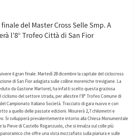
 finale del Master Cross Selle Smp. A
rà l’8° Trofeo Città di San Fior
ivere il gran finale. Martedì 28 dicembre la capitale del ciclocross
azione di San Fior adagiata sulle colline moreniche trevigiane. La
eduto da Gastone Martorel, ha infatti scelto questa graziosa
l ciclismo del settore strada, per allestire l’8° Trofeo Comune di
 del Campionato Italiano Società. Tracciato di gara nuovo e con
to a quello delle passate edizioni. Misurerà 2,7 chilometri e
ivo. Si svilupperà prevalentemente intorno alla Chiesa Monumentale
 la Pieve di Castello Roganzuolo, che si innalza sul colle più
noramico che offre una vista mozzafiato sulla pianura e sulle