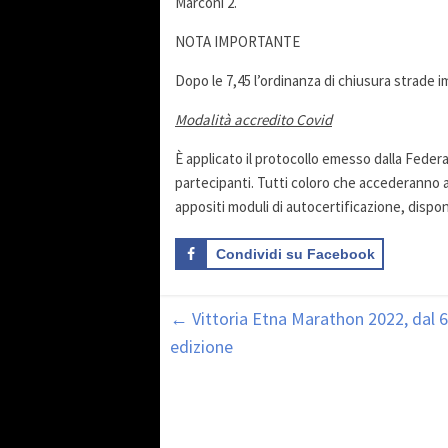
Marconi 2.
NOTA IMPORTANTE
Dopo le 7,45 l’ordinanza di chiusura strade i
Modalità accredito Covid
È applicato il protocollo emesso dalla Federaz
partecipanti. Tutti coloro che accederanno a
appositi moduli di autocertificazione, disponi
Condividi su Facebook
←
Vittoria Etna Marathon 2022, dal 6 
edizione