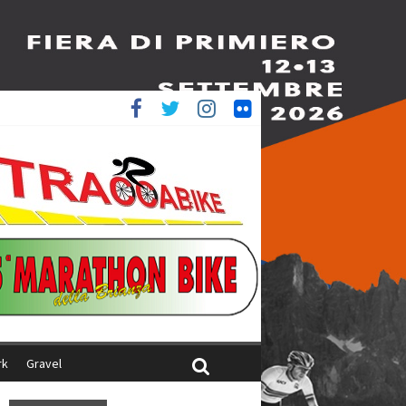
è 4^
iani
rk
Gravel