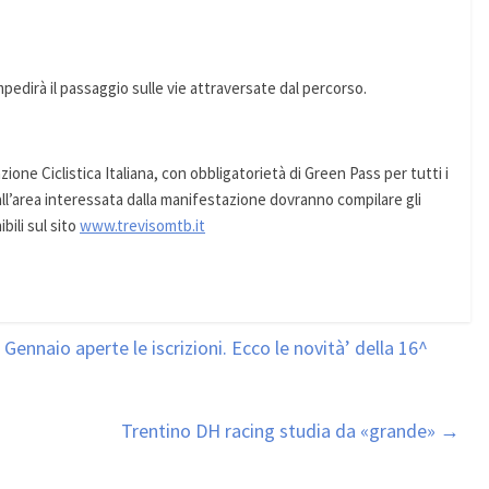
mpedirà il passaggio sulle vie attraversate dal percorso.
ione Ciclistica Italiana, con obbligatorietà di Green Pass per tutti i
ll’area interessata dalla manifestazione dovranno compilare gli
bili sul sito
www.trevisomtb.it
Gennaio aperte le iscrizioni. Ecco le novità’ della 16^
Trentino DH racing studia da «grande»
→