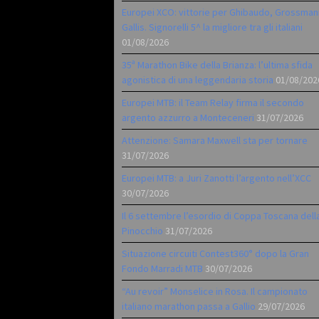
Europei XCO: vittorie per Ghibaudo, Grossman
Gallis. Signorelli 5^ la migliore tra gli italiani
01/08/2026
35ª Marathon Bike della Brianza: l’ultima sfida
agonistica di una leggendaria storia
01/08/202
Europei MTB: il Team Relay firma il secondo
argento azzurro a Monteceneri
31/07/2026
Attenzione: Samara Maxwell sta per tornare
31/07/2026
Europei MTB: a Juri Zanotti l’argento nell’XCC
30/07/2026
Il 6 settembre l’esordio di Coppa Toscana dell
Pinocchio
31/07/2026
Situazione circuiti Contest360° dopo la Gran
Fondo Marradi MTB
30/07/2026
“Au revoir” Monselice in Rosa. Il campionato
italiano marathon passa a Gallio
29/07/2026