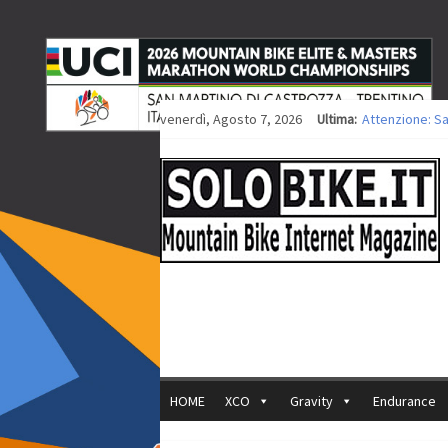
venerdì, Agosto 7, 2026
Ultima:
Attenzione: S
Europei XCO: ti
Europei XCO: vi
35ª Marathon B
Europei MTB: i
HOME
XCO
Gravity
Endurance