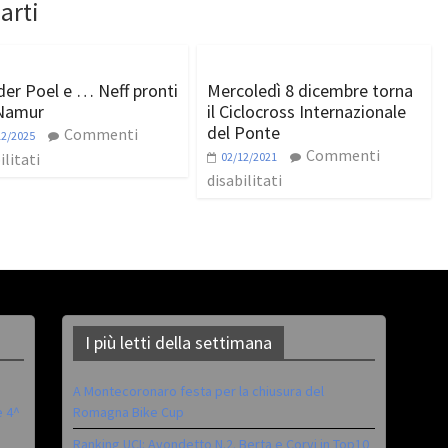
arti
der Poel e … Neff pronti
Mercoledì 8 dicembre torna
Namur
il Ciclocross Internazionale
del Ponte
Commenti
12/2025
Commenti
ilitati
02/12/2021
disabilitati
I più letti della settimana
A Montecoronaro festa per la chiusura del
è 4^
Romagna Bike Cup
Ranking UCI: Avondetto N.2. Berta e Corvi in Top10