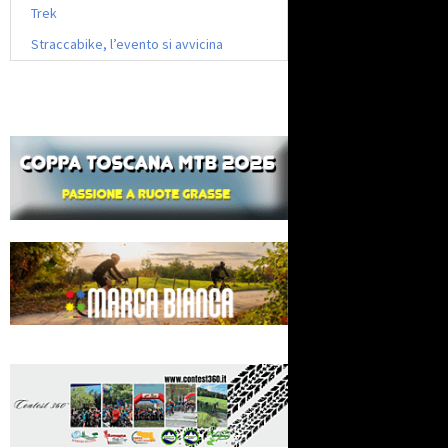
Trek
Straccabike, l’evento si avvicina