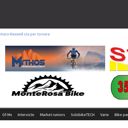
amara Maxwell sta per tornare
toli a Aldridge, Frei e Hutter. Argento per Zanotti tra gli Elite. Corvi fora ed 
ttorie per Ghibaudo, Grossmann e Gallis. Signorelli 5^ la migliore tra gli ital
ike della Brianza: l’ultima sfida agonistica di una leggendaria storia
l Team Relay firma il secondo argento azzurro a Monteceneri
Gf-Mx
Interviste
Market rumors
SolobikeTECH
Varie
Bike pa