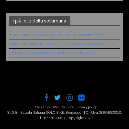
I più letti della settimana
Procedono i lavori sul tracciato della Straccabike 2026
A Montecoronaro festa per la chiusura del Romagna Bike Cup
Ranking UCI: Avondetto N.2. Berta e Corvi in Top10
Chi siamo
RSS
Scrivici
Privacy policy
S.I.S.B - Scuola Italiana SOLO BIKE. Beinasco (TO) P.Iva 08934930010.
C.f. 95559830013. Copyright 2020