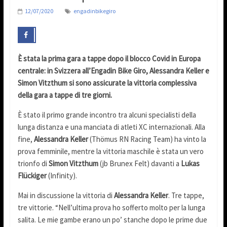
12/07/2020
engadinbikegiro
È stata la prima gara a tappe dopo il blocco Covid in Europa
centrale: in Svizzera all’Engadin Bike Giro, Alessandra Keller e
Simon Vitzthum si sono assicurate la vittoria complessiva
della gara a tappe di tre giorni.
È stato il primo grande incontro tra alcuni specialisti della
lunga distanza e una manciata di atleti XC internazionali. Alla
fine,
Alessandra Keller
(Thömus RN Racing Team) ha vinto la
prova femminile, mentre la vittoria maschile è stata un vero
trionfo di
Simon Vitzthum
(jb Brunex Felt) davanti a
Lukas
Flückiger
(Infinity).
Mai in discussione la vittoria di
Alessandra Keller
. Tre tappe,
tre vittorie. “Nell’ultima prova ho sofferto molto per la lunga
salita. Le mie gambe erano un po’ stanche dopo le prime due