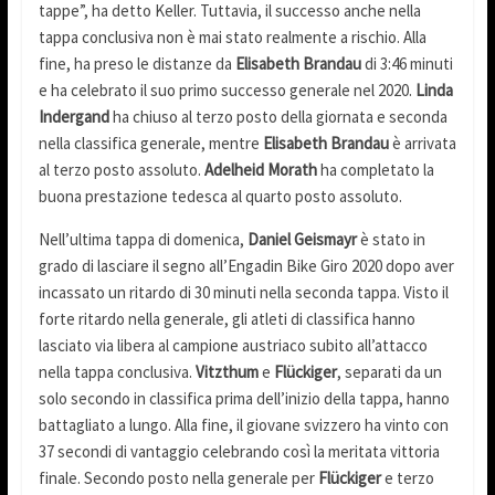
tappe”, ha detto Keller. Tuttavia, il successo anche nella
tappa conclusiva non è mai stato realmente a rischio. Alla
fine, ha preso le distanze da
Elisabeth Brandau
di 3:46 minuti
e ha celebrato il suo primo successo generale nel 2020.
Linda
Indergand
ha chiuso al terzo posto della giornata e seconda
nella classifica generale, mentre
Elisabeth Brandau
è arrivata
al terzo posto assoluto.
Adelheid Morath
ha completato la
buona prestazione tedesca al quarto posto assoluto.
Nell’ultima tappa di domenica,
Daniel Geismayr
è stato in
grado di lasciare il segno all’Engadin Bike Giro 2020 dopo aver
incassato un ritardo di 30 minuti nella seconda tappa. Visto il
forte ritardo nella generale, gli atleti di classifica hanno
lasciato via libera al campione austriaco subito all’attacco
nella tappa conclusiva.
Vitzthum
e
Flückiger
, separati da un
solo secondo in classifica prima dell’inizio della tappa, hanno
battagliato a lungo. Alla fine, il giovane svizzero ha vinto con
37 secondi di vantaggio celebrando così la meritata vittoria
finale. Secondo posto nella generale per
Flückiger
e terzo