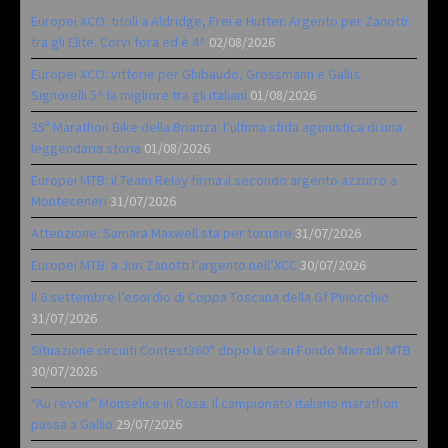
Europei XCO: titoli a Aldridge, Frei e Hutter. Argento per Zanotti
tra gli Elite. Corvi fora ed è 4^
02/08/2026
Europei XCO: vittorie per Ghibaudo, Grossmann e Gallis.
Signorelli 5^ la migliore tra gli italiani
01/08/2026
35ª Marathon Bike della Brianza: l’ultima sfida agonistica di una
leggendaria storia
01/08/2026
Europei MTB: il Team Relay firma il secondo argento azzurro a
Monteceneri
31/07/2026
Attenzione: Samara Maxwell sta per tornare
31/07/2026
Europei MTB: a Juri Zanotti l’argento nell’XCC
30/07/2026
Il 6 settembre l’esordio di Coppa Toscana della Gf Pinocchio
31/07/2026
Situazione circuiti Contest360° dopo la Gran Fondo Marradi MTB
30/07/2026
“Au revoir” Monselice in Rosa. Il campionato italiano marathon
passa a Gallio
29/07/2026