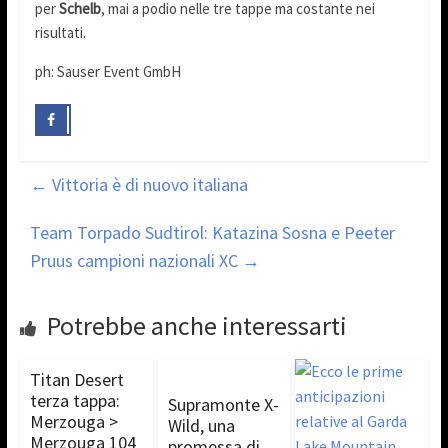
per
Schelb
, mai a podio nelle tre tappe ma costante nei
risultati.
ph: Sauser Event GmbH
←
Vittoria è di nuovo italiana
Team Torpado Sudtirol: Katazina Sosna e Peeter
Pruus campioni nazionali XC
→
Potrebbe anche interessarti
Titan Desert
terza tappa:
Supramonte X-
Merzouga >
Wild, una
Merzouga 104
promessa di