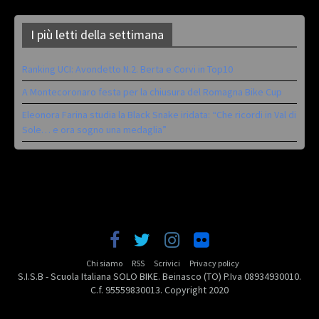
I più letti della settimana
Ranking UCI: Avondetto N.2. Berta e Corvi in Top10
A Montecoronaro festa per la chiusura del Romagna Bike Cup
Eleonora Farina studia la Black Snake iridata: “Che ricordi in Val di
Sole… e ora sogno una medaglia”
Chi siamo
RSS
Scrivici
Privacy policy
S.I.S.B - Scuola Italiana SOLO BIKE. Beinasco (TO) P.Iva 08934930010.
C.f. 95559830013. Copyright 2020