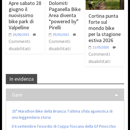
Apre sabato 28
Dolomiti
giugno il
Paganella Bike
nuovissimo
Area diventa
Cortina punta
bike park di
“powered by”
forte sul
Valpelline
Pirelli
mondo bike
per la stagione
26/06/2025
05/05/2022
estiva 2026
Commenti
Commenti
21/05/2026
disabilitati
disabilitati
Commenti
disabilitati
In evidenza
Gare
35ª Marathon Bike della Brianza: l’ultima sfida agonistica di
una leggendaria storia
Il 6 settembre l’esordio di Coppa Toscana della Gf Pinocchio