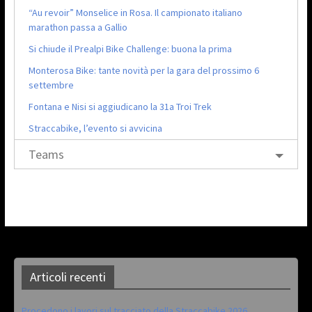
“Au revoir” Monselice in Rosa. Il campionato italiano
marathon passa a Gallio
Si chiude il Prealpi Bike Challenge: buona la prima
Monterosa Bike: tante novità per la gara del prossimo 6
settembre
Fontana e Nisi si aggiudicano la 31a Troi Trek
Straccabike, l’evento si avvicina
Teams
Articoli recenti
Procedono i lavori sul tracciato della Straccabike 2026