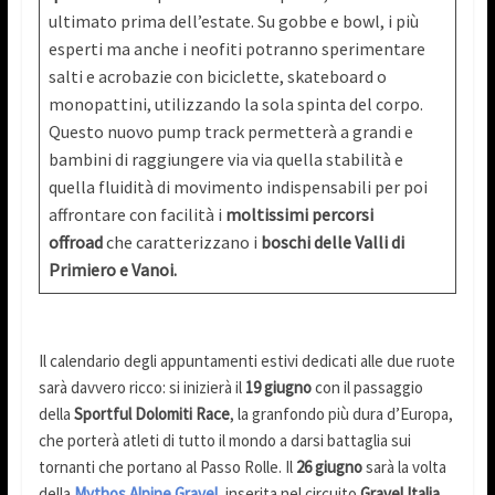
ultimato prima dell’estate. Su gobbe e bowl, i più
esperti ma anche i neofiti potranno sperimentare
salti e acrobazie con biciclette, skateboard o
monopattini, utilizzando la sola spinta del corpo.
Questo nuovo pump track permetterà a grandi e
bambini di raggiungere via via quella stabilità e
quella fluidità di movimento indispensabili per poi
affrontare con facilità i
moltissimi percorsi
offroad
che caratterizzano i
boschi delle Valli di
Primiero e Vanoi.
Il calendario degli appuntamenti estivi dedicati alle due ruote
sarà davvero ricco: si inizierà il
19 giugno
con il passaggio
della
Sportful Dolomiti Race
, la granfondo più dura d’Europa,
che porterà atleti di tutto il mondo a darsi battaglia sui
tornanti che portano al Passo Rolle. Il
26 giugno
sarà la volta
della
Mythos Alpine Gravel
, inserita nel circuito
Gravel Italia