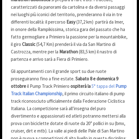
caratterizzati da panorami da cartolina e da diversi passaggi
nei luoghi più iconici del territorio, prenderanno il via in tre
differenti località: il percorso
Easy
(37,2 km) partirà da Imer,
in onore della Rampikissima, storica gara del passato che ha
fatto germogliare a Primiero la passione per la mountainbike,
il giro
Classic
(54,7 Km) prenderà il via da San Martino di
Castrozza, mentre per la
Marathon
(83,5 km) il nastro di
partenza e arrivo sarà a Fiera di Primiero.
Gli appuntamenti con il grande sport su due ruote
proseguiranno fino a fine estate.
Sabato 8 e domenica 9
ottobre
il Pump Track Primiero
ospiterà la
5° tappa del
Pump
Track Italian Championship
, il primo circuito italiano di pump
track riconosciuto ufficialmente dalla Federazione Ciclistica
Italiana. La competizione sarà all’insegna del puro
divertimento e appassionati ed atleti potranno mettersi alla
prova con biciclette dotate di ruote da 20” pollici in su (bmx,
cruiser, dirt e mtb). La valle ai piedi delle Pale di San Martino
non è nuova a competizioni di alto livello in questa disciplina: