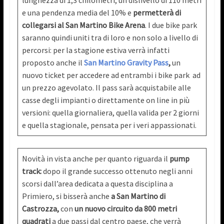
lunghezza di 1,3 chilometri, un dislivello di 110 metri
e una pendenza media del 10% e
permetterà di
collegarsi al San Martino Bike Arena
. I due bike park
saranno quindi uniti tra di loro e non solo a livello di
percorsi: per la stagione estiva verrà infatti
proposto anche il
San Martino Gravity Pass
,
un
nuovo ticket per accedere ad entrambi i bike park ad
un prezzo agevolato. Il pass sarà acquistabile alle
casse degli impianti o direttamente on line in più
versioni: quella giornaliera, quella valida per 2 giorni
e quella stagionale, pensata per i veri appassionati.
Novità in vista anche per quanto riguarda il
pump
track:
dopo il grande successo ottenuto negli anni
scorsi dall’area dedicata a questa disciplina a
Primiero, si bisserà anche
a
San Martino di
Castrozza,
con
un nuovo circuito da 800 metri
quadrati
a due passi dal centro paese, che verrà