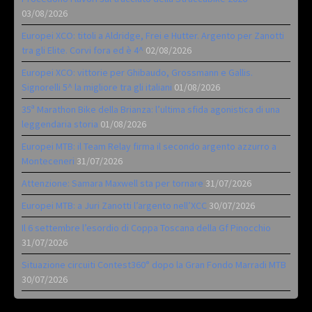
03/08/2026
Europei XCO: titoli a Aldridge, Frei e Hutter. Argento per Zanotti
tra gli Elite. Corvi fora ed è 4^
02/08/2026
Europei XCO: vittorie per Ghibaudo, Grossmann e Gallis.
Signorelli 5^ la migliore tra gli italiani
01/08/2026
35ª Marathon Bike della Brianza: l’ultima sfida agonistica di una
leggendaria storia
01/08/2026
Europei MTB: il Team Relay firma il secondo argento azzurro a
Monteceneri
31/07/2026
Attenzione: Samara Maxwell sta per tornare
31/07/2026
Europei MTB: a Juri Zanotti l’argento nell’XCC
30/07/2026
Il 6 settembre l’esordio di Coppa Toscana della Gf Pinocchio
31/07/2026
Situazione circuiti Contest360° dopo la Gran Fondo Marradi MTB
30/07/2026