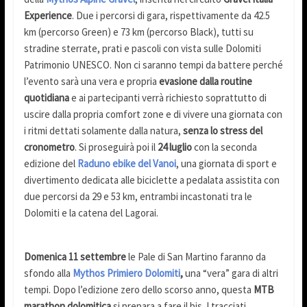
Experience
. Due i percorsi di gara, rispettivamente da 42.5
km (percorso Green) e 73 km (percorso Black), tutti su
stradine sterrate, prati e pascoli con vista sulle Dolomiti
Patrimonio UNESCO. Non ci saranno tempi da battere perché
l’evento sarà una vera e propria
evasione dalla routine
quotidiana
e ai partecipanti verrà richiesto soprattutto di
uscire dalla propria comfort zone e di vivere una giornata con
i ritmi dettati solamente dalla natura,
senza lo stress del
cronometro
. Si proseguirà poi il
24 luglio
con la seconda
edizione del
Raduno ebike del Vanoi
, una giornata di sport e
divertimento dedicata alle biciclette a pedalata assistita con
due percorsi da 29 e 53 km, entrambi incastonati tra le
Dolomiti e la catena del Lagorai.
Domenica 11 settembre
le Pale di San Martino faranno da
sfondo alla
Mythos Primiero Dolomiti
,
una “vera” gara di altri
tempi. Dopo l’edizione zero dello scorso anno, questa
MTB
marathon dolomitica
si prepara a fare il bis. I tracciati,