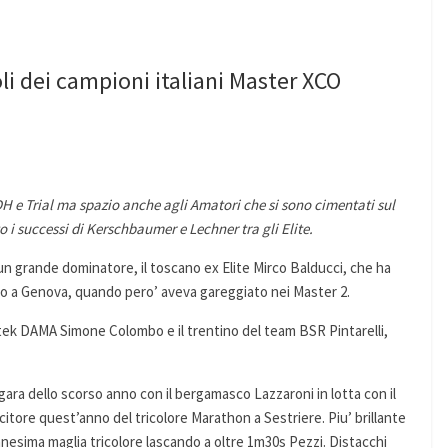
oli dei campioni italiani Master XCO
DH e Trial ma spazio anche agli Amatori che si sono cimentati sul
o i successi di Kerschbaumer e Lechner tra gli Elite.
n grande dominatore, il toscano ex Elite Mirco Balducci, che ha
nno a Genova, quando pero’ aveva gareggiato nei Master 2.
otek DAMA Simone Colombo e il trentino del team BSR Pintarelli,
 gara dello scorso anno con il bergamasco Lazzaroni in lotta con il
citore quest’anno del tricolore Marathon a Sestriere. Piu’ brillante
nnesima maglia tricolore lascando a oltre 1m30s Pezzi. Distacchi