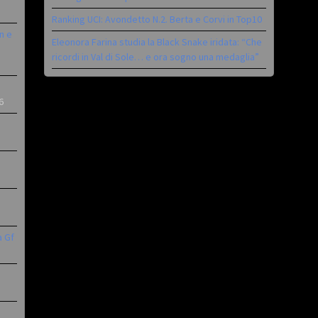
Ranking UCI: Avondetto N.2. Berta e Corvi in Top10
n e
Eleonora Farina studia la Black Snake iridata: “Che
ricordi in Val di Sole… e ora sogno una medaglia”
6
a Gf