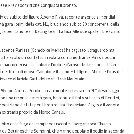
ellinese Previsdomini che conquista il bronzo.
n da subito del ligure Alberto Riva, recente argento ai mondiali
à gara i primi della cat. M1, bruciando subito 30 concorrenti della
ia per il suo team Racing team La Bici. Alle sue spalle il bresciano
e uscente Panizza (Comobike Merida) ha tagliato il traguardo ma
ti ha avuto un contatto in volata con il rientrante Piras a pochi
ici hanno deciso di cambiare l’ordine d’arrivo declassando il biker
del titolo di nuovo Campione italiano M1 il ligure Michele Piras del
nvece al laziale Gatti del team Race Mountain.
i
M5
con Andrea Pendini. Inizialmente in testa con 20” di vantaggio,
 con una rimonta a metà gara, ha tenuto il fiato sul collo di Pendini,
petizione è stata per il bronzo, tra il bresciano Zaglio e il veneto
n extremis proprio da Nereo Canale.
subito dalla fuga del campione uscente il bergamasco Claudio
za da Bettineschi e Semprini, che hanno popolato il podio in seconda