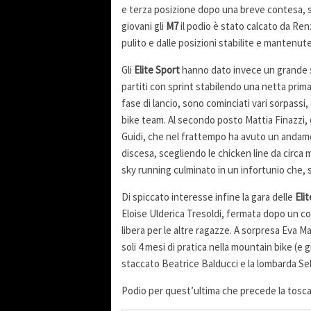
e terza posizione dopo una breve contesa, st
giovani gli
M7
il podio è stato calcato da Re
pulito e dalle posizioni stabilite e mantenute 
Gli
Elite Sport
hanno dato invece un grande sp
partiti con sprint stabilendo una netta prim
fase di lancio, sono cominciati vari sorpass
bike team. Al secondo posto Mattia Finazzi, d
Guidi, che nel frattempo ha avuto un andame
discesa, scegliendo le chicken line da circa
sky running culminato in un infortunio che, so
Di spiccato interesse infine la gara delle
Eli
Eloise Ulderica Tresoldi, fermata dopo un cont
libera per le altre ragazze. A sorpresa Eva 
soli 4 mesi di pratica nella mountain bike (e g
staccato Beatrice Balducci e la lombarda Se
Podio per quest’ultima che precede la toscan