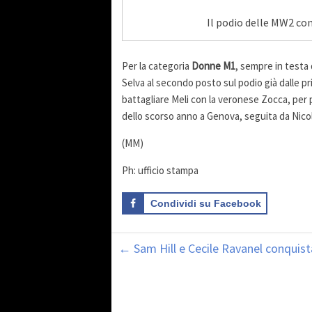
Il podio delle MW2 co
Per la categoria
Donne M1
, sempre in testa 
Selva al secondo posto sul podio già dalle p
battagliare Meli con la veronese Zocca, per p
dello scorso anno a Genova, seguita da Nicolet
(MM)
Ph: ufficio stampa
Condividi su Facebook
←
Sam Hill e Cecile Ravanel conquista