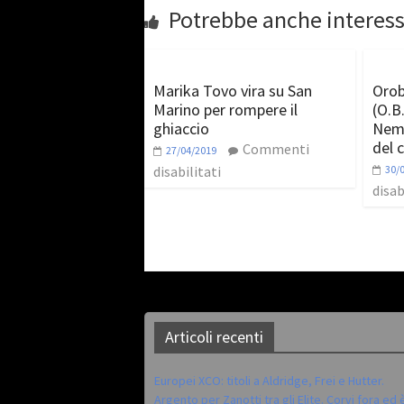
Potrebbe anche interess
Marika Tovo vira su San
Orob
Marino per rompere il
(O.B.
ghiaccio
Nemb
del c
Commenti
27/04/2019
disabilitati
30/
disab
Articoli recenti
Europei XCO: titoli a Aldridge, Frei e Hutter.
Argento per Zanotti tra gli Elite. Corvi fora ed 