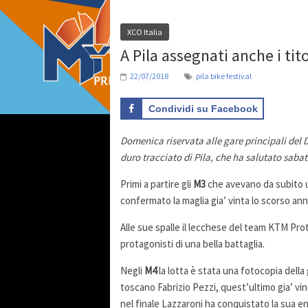
XCO Italia
A Pila assegnati anche i tit
22/07/2018
pila bike festival
Condividi su Facebook
Domenica riservata alle gare principali del 
duro tracciato di Pila, che ha salutato sabat
Primi a partire gli
M3
che avevano da subito u
confermato la maglia gia’ vinta lo scorso a
Alle sue spalle il lecchese del team KTM Pr
protagonisti di una bella battaglia.
Negli
M4
la lotta è stata una fotocopia della
toscano Fabrizio Pezzi, quest’ultimo gia’ vin
nel finale Lazzaroni ha conquistato la sua e