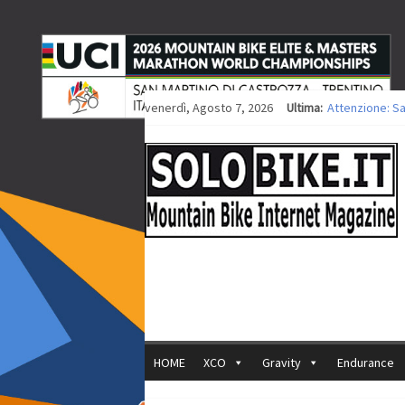
venerdì, Agosto 7, 2026
Ultima:
Attenzione: S
Europei XCO: ti
Europei XCO: vi
35ª Marathon B
Europei MTB: i
HOME
XCO
Gravity
Endurance