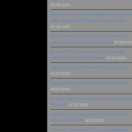
02/08/2026
Europei XCO: vittorie per Ghibaudo, Grossman
Gallis. Signorelli 5^ la migliore tra gli italiani
01/08/2026
35ª Marathon Bike della Brianza: l’ultima sfida
agonistica di una leggendaria storia
01/08/202
Europei MTB: il Team Relay firma il secondo
argento azzurro a Monteceneri
31/07/2026
Attenzione: Samara Maxwell sta per tornare
31/07/2026
Europei MTB: a Juri Zanotti l’argento nell’XCC
30/07/2026
Il 6 settembre l’esordio di Coppa Toscana dell
Pinocchio
31/07/2026
Situazione circuiti Contest360° dopo la Gran
Fondo Marradi MTB
30/07/2026
“Au revoir” Monselice in Rosa. Il campionato