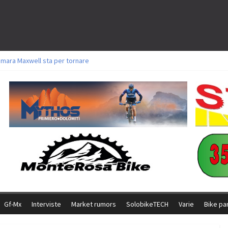
amara Maxwell sta per tornare
toli a Aldridge, Frei e Hutter. Argento per Zanotti tra gli Elite. Corvi fora ed 
ttorie per Ghibaudo, Grossmann e Gallis. Signorelli 5^ la migliore tra gli ital
ike della Brianza: l’ultima sfida agonistica di una leggendaria storia
l Team Relay firma il secondo argento azzurro a Monteceneri
Gf-Mx
Interviste
Market rumors
SolobikeTECH
Varie
Bike pa