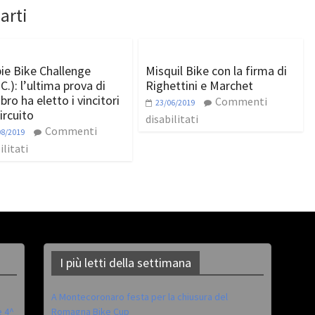
arti
ie Bike Challenge
Misquil Bike con la firma di
C.): l’ultima prova di
Righettini e Marchet
ro ha eletto i vincitori
Commenti
23/06/2019
ircuito
disabilitati
Commenti
08/2019
ilitati
I più letti della settimana
A Montecoronaro festa per la chiusura del
è 4^
Romagna Bike Cup