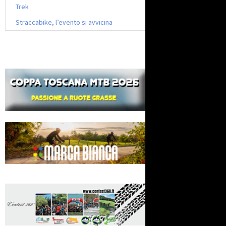
Trek
Straccabike, l’evento si avvicina