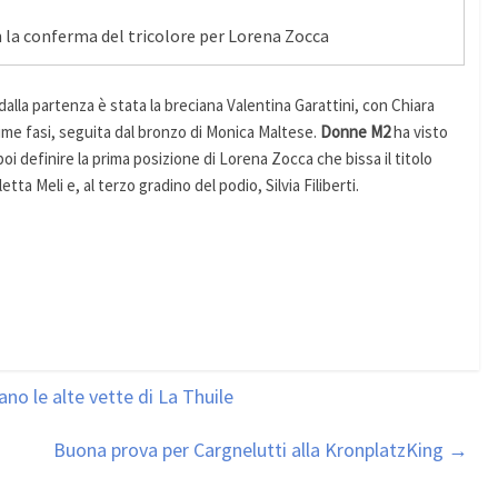
n la conferma del tricolore per Lorena Zocca
dalla partenza è stata la breciana Valentina Garattini, con Chiara
rime fasi, seguita dal bronzo di Monica Maltese.
Donne M2
ha visto
oi definire la prima posizione di Lorena Zocca che bissa il titolo
ta Meli e, al terzo gradino del podio, Silvia Filiberti.
no le alte vette di La Thuile
Buona prova per Cargnelutti alla KronplatzKing
→