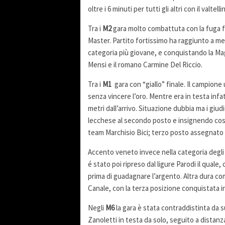
oltre i 6 minuti per tutti gli altri con il valt
Tra i
M2
gara molto combattuta con la fuga fi
Master. Partito fortissimo ha raggiunto a met
categoria più giovane, e conquistando la Magl
Mensi e il romano Carmine Del Riccio.
Tra i
M1
gara con “giallo” finale. Il campion
senza vincere l’oro. Mentre era in testa infat
metri dall’arrivo. Situazione dubbia ma i giud
lecchese al secondo posto e insignendo così 
team Marchisio Bici; terzo posto assegnato i
Accento veneto invece nella categoria degl
é stato poi ripreso dal ligure Parodi il quale,
prima di guadagnare l’argento. Altra dura com
Canale, con la terza posizione conquistata i
Negli
M6
la gara è stata contraddistinta da 
Zanoletti in testa da solo, seguito a distan