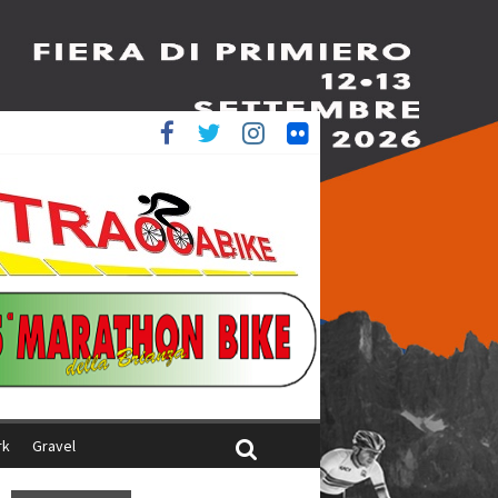
è 4^
iani
rk
Gravel