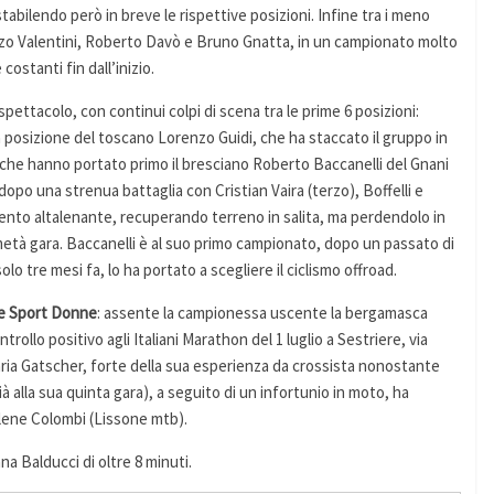
abilendo però in breve le rispettive posizioni. Infine tra i meno
nzo Valentini, Roberto Davò e Bruno Gnatta, in un campionato molto
costanti fin dall’inizio.
ettacolo, con continui colpi di scena tra le prime 6 posizioni:
a posizione del toscano Lorenzo Guidi, che ha staccato il gruppo in
i, che hanno portato primo il bresciano Roberto Baccanelli del Gnani
opo una strenua battaglia con Cristian Vaira (terzo), Boffelli e
nto altalenante, recuperando terreno in salita, ma perdendolo in
 metà gara. Baccanelli è al suo primo campionato, dopo un passato di
lo tre mesi fa, lo ha portato a scegliere il ciclismo offroad.
te Sport Donne
: assente la campionessa uscente la bergamasca
rollo positivo agli Italiani Marathon del 1 luglio a Sestriere, via
Maria Gatscher, forte della sua esperienza da crossista nonostante
ià alla sua quinta gara), a seguito di un infortunio in moto, ha
lene Colombi (Lissone mtb).
a Balducci di oltre 8 minuti.