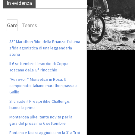
In evidenza
Gare
Teams
35ª Marathon Bike della Brianza: l’ultima
sfida agonistica di una leggendaria
storia
Il 6 settembre l’esordio di Coppa
Toscana della Gf Pinocchio
“Au revoir” Monselice in Rosa. Il
campionato italiano marathon passa a
Gallio
Si chiude il Prealpi Bike Challenge:
buona la prima
Monterosa Bike: tante novità per la
gara del prossimo 6 settembre
Fontana e Nisi si aggiudicano la 31a Troi