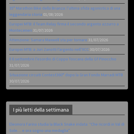
35ª Marathon Bike della Brianza: l’ultima sfida agonistica di una
leggendaria storia
01/08/2026
Europei MTB: il Team Relay firma il secondo argento azzurro a
Monteceneri
31/07/2026
Attenzione: Samara Maxwell sta per tornare
31/07/2026
Europei MTB: a Juri Zanotti l’argento nell’XCC
30/07/2026
Il 6 settembre l’esordio di Coppa Toscana della Gf Pinocchio
31/07/2026
Situazione circuiti Contest360° dopo la Gran Fondo Marradi MTB
30/07/2026
I più letti della settimana
Eleonora Farina studia la Black Snake iridata: “Che ricordi in Val di
Sole… e ora sogno una medaglia”