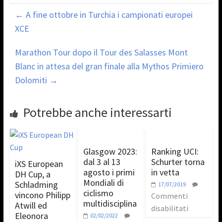
←
A fine ottobre in Turchia i campionati europei
XCE
Marathon Tour dopo il Tour des Salasses Mont
Blanc in attesa del gran finale alla Mythos Primiero
Dolomiti
→
Potrebbe anche interessarti
Glasgow 2023:
Ranking UCI:
dal 3 al 13
Schurter torna
iXS European
agosto i primi
in vetta
DH Cup, a
Mondiali di
Schladming
17/07/2019
ciclismo
vincono Philipp
Commenti
multidisciplina
Atwill ed
disabilitati
Eleonora
02/02/2022