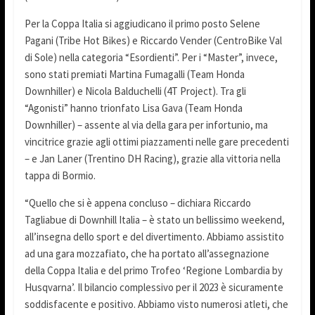
Per la Coppa Italia si aggiudicano il primo posto Selene
Pagani (Tribe Hot Bikes) e Riccardo Vender (CentroBike Val
di Sole) nella categoria “Esordienti”. Per i “Master”, invece,
sono stati premiati Martina Fumagalli (Team Honda
Downhiller) e Nicola Balduchelli (4T Project). Tra gli
“Agonisti” hanno trionfato Lisa Gava (Team Honda
Downhiller) – assente al via della gara per infortunio, ma
vincitrice grazie agli ottimi piazzamenti nelle gare precedenti
– e Jan Laner (Trentino DH Racing), grazie alla vittoria nella
tappa di Bormio.
“Quello che si è appena concluso – dichiara Riccardo
Tagliabue di Downhill Italia – è stato un bellissimo weekend,
all’insegna dello sport e del divertimento. Abbiamo assistito
ad una gara mozzafiato, che ha portato all’assegnazione
della Coppa Italia e del primo Trofeo ‘Regione Lombardia by
Husqvarna’. Il bilancio complessivo per il 2023 è sicuramente
soddisfacente e positivo. Abbiamo visto numerosi atleti, che