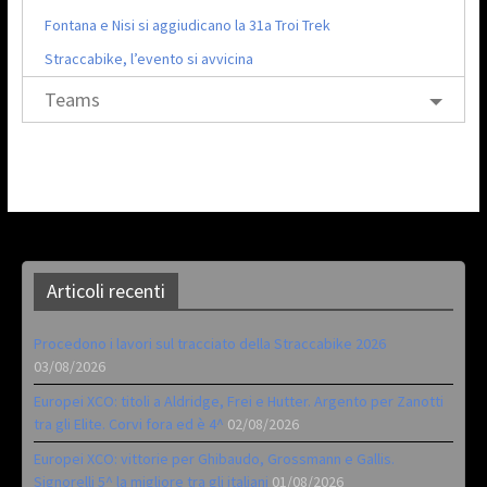
Fontana e Nisi si aggiudicano la 31a Troi Trek
Straccabike, l’evento si avvicina
Teams
Articoli recenti
Procedono i lavori sul tracciato della Straccabike 2026
03/08/2026
Europei XCO: titoli a Aldridge, Frei e Hutter. Argento per Zanotti
tra gli Elite. Corvi fora ed è 4^
02/08/2026
Europei XCO: vittorie per Ghibaudo, Grossmann e Gallis.
Signorelli 5^ la migliore tra gli italiani
01/08/2026