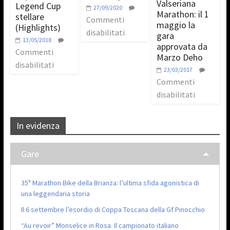
Valseriana
Legend Cup
27/09/2020
Marathon: il 1
stellare
Commenti
maggio la
(Highlights)
disabilitati
gara
13/05/2018
approvata da
Commenti
Marzo Deho
disabilitati
23/03/2017
Commenti
disabilitati
In evidenza
Gare
35ª Marathon Bike della Brianza: l’ultima sfida agonistica di
una leggendaria storia
Il 6 settembre l’esordio di Coppa Toscana della Gf Pinocchio
“Au revoir” Monselice in Rosa. Il campionato italiano