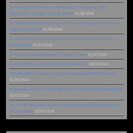
Europei XCO: vittorie per Ghibaudo, Grossmann e Gallis.
Signorelli 5^ la migliore tra gli italiani
01/08/2026
35ª Marathon Bike della Brianza: l’ultima sfida agonistica di una
leggendaria storia
01/08/2026
Europei MTB: il Team Relay firma il secondo argento azzurro a
Monteceneri
31/07/2026
Attenzione: Samara Maxwell sta per tornare
31/07/2026
Europei MTB: a Juri Zanotti l’argento nell’XCC
30/07/2026
Il 6 settembre l’esordio di Coppa Toscana della Gf Pinocchio
31/07/2026
Situazione circuiti Contest360° dopo la Gran Fondo Marradi MTB
30/07/2026
“Au revoir” Monselice in Rosa. Il campionato italiano marathon
passa a Gallio
29/07/2026