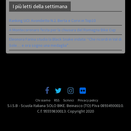
I più letti della settimana
Ranking UCI: Avondetto N.2. Berta e Corvi in Top10
A Montecoronaro festa per la chiusura del Romagna Bike Cup
Eleonora Farina studia la Black Snake iridata: “Che ricordi in Val di
Sole… e ora sogno una medaglia”
Chi siamo
RSS
Scrivici
Privacy policy
S.I.S.B - Scuola Italiana SOLO BIKE. Beinasco (TO) P.Iva 08934930010.
C.f. 95559830013. Copyright 2020