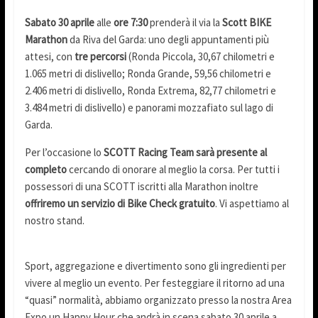
Sabato 30 aprile
alle
ore 7:30
prenderà il via la
Scott BIKE
Marathon
da Riva del Garda: uno degli appuntamenti più
attesi, con
tre percorsi
(Ronda Piccola, 30,67 chilometri e
1.065 metri di dislivello; Ronda Grande, 59,56 chilometri e
2.406 metri di dislivello, Ronda Extrema, 82,77 chilometri e
3.484 metri di dislivello) e panorami mozzafiato sul lago di
Garda.
Per l’occasione lo
SCOTT Racing Team sarà presente al
completo
cercando di onorare al meglio la corsa. Per tutti i
possessori di una SCOTT iscritti alla Marathon inoltre
offriremo un servizio di Bike Check gratuito
. Vi aspettiamo al
nostro stand.
Sport, aggregazione e divertimento sono gli ingredienti per
vivere al meglio un evento. Per festeggiare il ritorno ad una
“quasi” normalità, abbiamo organizzato presso la nostra Area
Expo un Happy Hour che andrà in scena sabato 30 aprile a