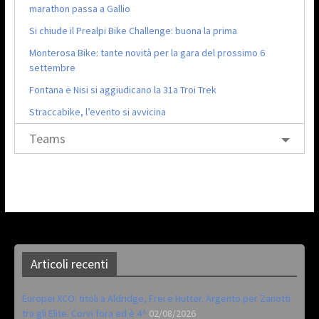
marathon passa a Gallio
Si chiude il Prealpi Bike Challenge: buona la prima
Monterosa Bike: tante novità per la gara del prossimo 6
settembre
Fontana e Nisi si aggiudicano la 31a Troi Trek
Straccabike, l’evento si avvicina
Teams
Articoli recenti
Europei XCO: titoli a Aldridge, Frei e Hutter. Argento per Zanotti
tra gli Elite. Corvi fora ed è 4^
02/08/2026